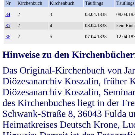
Nr
Kirchenbuch
Kirchenbuch
Täuflings
Täuflings
34
2
3
03.04.1838
08.04.18
35
2
4
08.04.1838
kein Eint
36
2
5
07.04.1838
12.04.18
Hinweise zu den Kirchenbücher
Das Original-Kirchenbuch von Jan
Diözesanarchiv Koszalin, früher Kö
Diözesanarchiv Koszalin, Seminar
des Kirchenbuches liegt in der Fr
Schwank-Straße 8, 36043 Fulda u
Heimatkreises Deutsch Krone, Lu