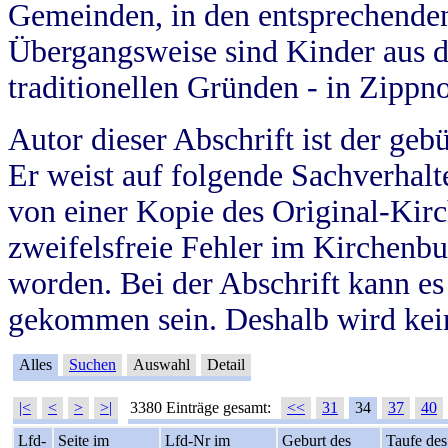
Gemeinden, in den entsprechende
Übergangsweise sind Kinder aus 
traditionellen Gründen - in Zippn
Autor dieser Abschrift ist der geb
Er weist auf folgende Sachverhalte
von einer Kopie des Original-Kirc
zweifelsfreie Fehler im Kirchenbuc
worden. Bei der Abschrift kann e
gekommen sein. Deshalb wird kein
Alles
Suchen
Auswahl
Detail
|<
<
>
>|
3380 Einträge gesamt:
<<
31
34
37
40
Lfd-
Seite im
Lfd-Nr im
Geburt des
Taufe des