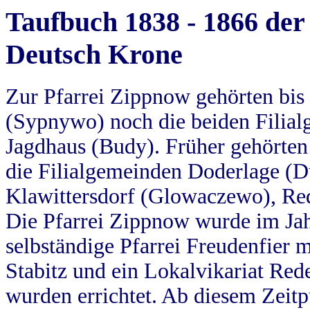
Taufbuch 1838 - 1866 der
Deutsch Krone
Zur Pfarrei Zippnow gehörten bi
(Sypnywo) noch die beiden Filial
Jagdhaus (Budy). Früher gehörten 
die Filialgemeinden Doderlage (D
Klawittersdorf (Glowaczewo), Red
Die Pfarrei Zippnow wurde im Jah
selbständige Pfarrei Freudenfier m
Stabitz und ein Lokalvikariat Red
wurden errichtet. Ab diesem Zeitp