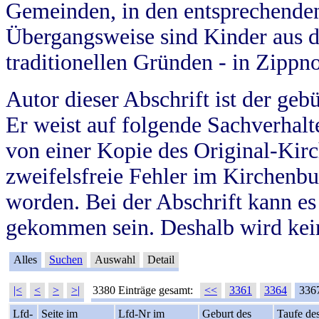
Gemeinden, in den entsprechende
Übergangsweise sind Kinder aus 
traditionellen Gründen - in Zippn
Autor dieser Abschrift ist der geb
Er weist auf folgende Sachverhalte
von einer Kopie des Original-Kirc
zweifelsfreie Fehler im Kirchenbuc
worden. Bei der Abschrift kann e
gekommen sein. Deshalb wird kein
Alles
Suchen
Auswahl
Detail
|<
<
>
>|
3380 Einträge gesamt:
<<
3361
3364
336
Lfd-
Seite im
Lfd-Nr im
Geburt des
Taufe de