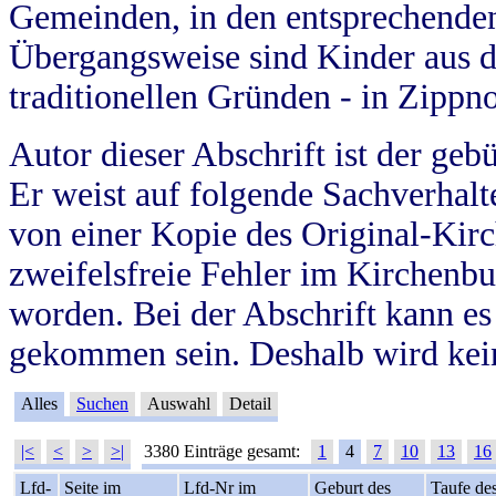
Gemeinden, in den entsprechende
Übergangsweise sind Kinder aus 
traditionellen Gründen - in Zippn
Autor dieser Abschrift ist der geb
Er weist auf folgende Sachverhalte
von einer Kopie des Original-Kirc
zweifelsfreie Fehler im Kirchenbuc
worden. Bei der Abschrift kann e
gekommen sein. Deshalb wird kein
Alles
Suchen
Auswahl
Detail
|<
<
>
>|
3380 Einträge gesamt:
1
4
7
10
13
16
Lfd-
Seite im
Lfd-Nr im
Geburt des
Taufe de