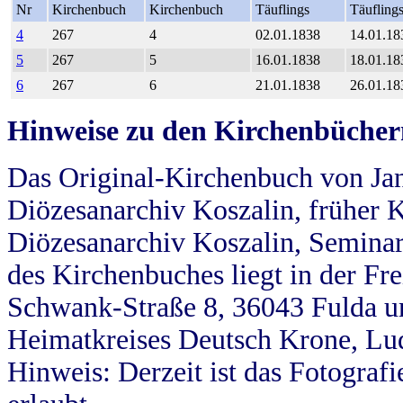
Nr
Kirchenbuch
Kirchenbuch
Täuflings
Täufling
4
267
4
02.01.1838
14.01.18
5
267
5
16.01.1838
18.01.18
6
267
6
21.01.1838
26.01.18
Hinweise zu den Kirchenbücher
Das Original-Kirchenbuch von Jan
Diözesanarchiv Koszalin, früher Kö
Diözesanarchiv Koszalin, Seminar
des Kirchenbuches liegt in der Fr
Schwank-Straße 8, 36043 Fulda u
Heimatkreises Deutsch Krone, Lu
Hinweis: Derzeit ist das Fotograf