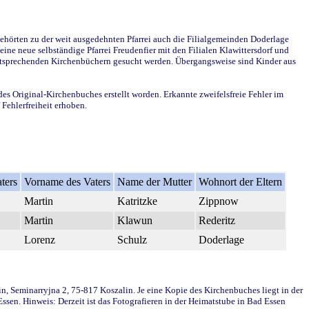
ehörten zu der weit ausgedehnten Pfarrei auch die Filialgemeinden Doderlage
ine neue selbständige Pfarrei Freudenfier mit den Filialen Klawittersdorf und
 entsprechenden Kirchenbüchern gesucht werden. Übergangsweise sind Kinder aus
des Original-Kirchenbuches erstellt worden. Erkannte zweifelsfreie Fehler im
Fehlerfreiheit erhoben.
ters
Vorname des Vaters
Name der Mutter
Wohnort der Eltern
Martin
Katritzke
Zippnow
Martin
Klawun
Rederitz
Lorenz
Schulz
Doderlage
in, Seminarryjna 2, 75-817 Koszalin. Je eine Kopie des Kirchenbuches liegt in der
en. Hinweis: Derzeit ist das Fotografieren in der Heimatstube in Bad Essen