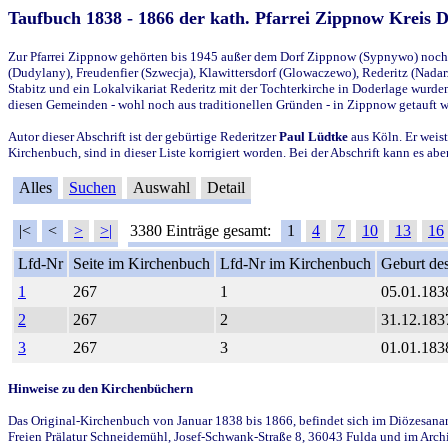
Taufbuch 1838 - 1866 der kath. Pfarrei Zippnow Kreis 
Zur Pfarrei Zippnow gehörten bis 1945 außer dem Dorf Zippnow (Sypnywo) noch d
(Dudylany), Freudenfier (Szwecja), Klawittersdorf (Glowaczewo), Rederitz (Nadarz
Stabitz und ein Lokalvikariat Rederitz mit der Tochterkirche in Doderlage wurd
diesen Gemeinden - wohl noch aus traditionellen Gründen - in Zippnow getauft 
Autor dieser Abschrift ist der gebürtige Rederitzer
Paul Lüdtke
aus Köln. Er weist
Kirchenbuch, sind in dieser Liste korrigiert worden. Bei der Abschrift kann es 
Alles
Suchen
Auswahl
Detail
|<
<
>
>|
3380 Einträge gesamt:
1
4
7
10
13
16
Lfd-Nr
Seite im Kirchenbuch
Lfd-Nr im Kirchenbuch
Geburt des
1
267
1
05.01.183
2
267
2
31.12.183
3
267
3
01.01.183
Hinweise zu den Kirchenbüchern
Das Original-Kirchenbuch von Januar 1838 bis 1866, befindet sich im Diözesanarch
Freien Prälatur Schneidemühl, Josef-Schwank-Straße 8, 36043 Fulda und im Archi