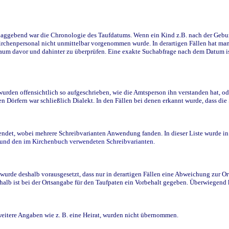
ggebend war die Chronologie des Taufdatums. Wenn ein Kind z.B. nach der Geburt 
rchenpersonal nicht unmittelbar vorgenommen wurde. In derartigen Fällen hat man d
raum davor und dahinter zu überprüfen. Eine exakte Suchabfrage nach dem Datum i
den offensichtlich so aufgeschrieben, wie die Amtsperson ihn verstanden hat, ode
n Dörfern war schließlich Dialekt. In den Fällen bei denen erkannt wurde, dass di
t, wobei mehrere Schreibvarianten Anwendung fanden. In dieser Liste wurde in de
n und den im Kirchenbuch verwendeten Schreibvarianten.
wurde deshalb vorausgesetzt, dass nur in derartigen Fällen eine Abweichung zur O
eshalb ist bei der Ortsangabe für den Taufpaten ein Vorbehalt gegeben. Überwiegen
weitere Angaben wie z. B. eine Heirat, wurden nicht übernommen.