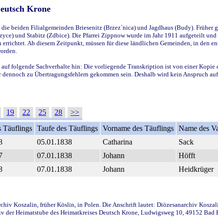
Deutsch Krone
ie beiden Filialgemeinden Briesenitz (Brzez`nica) und Jagdhaus (Budy). Früher g
yce) und Stabitz (Zdbice). Die Pfarrei Zippnow wurde im Jahr 1911 aufgeteilt und e
en errichtet. Ab diesem Zeitpunkt, müssen für diese ländlichen Gemeinden, in den
worden.
 auf folgende Sachverhalte hin: Die vorliegende Transkription ist von einer Kopie 
aber dennoch zu Übertragungsfehlern gekommen sein. Deshalb wird kein Anspruch auf 
19
22
25
28
>>
 Täuflings
Taufe des Täuflings
Vorname des Täuflings
Name des Va
8
05.01.1838
Catharina
Sack
7
07.01.1838
Johann
Höfft
8
07.01.1838
Johann
Heidkrüger
iv Koszalin, früher Köslin, in Polen. Die Anschrift lautet: Diözesanarchiv Koszal
v der Heimatstube des Heimatkreises Deutsch Krone, Ludwigsweg 10, 49152 Bad Ess