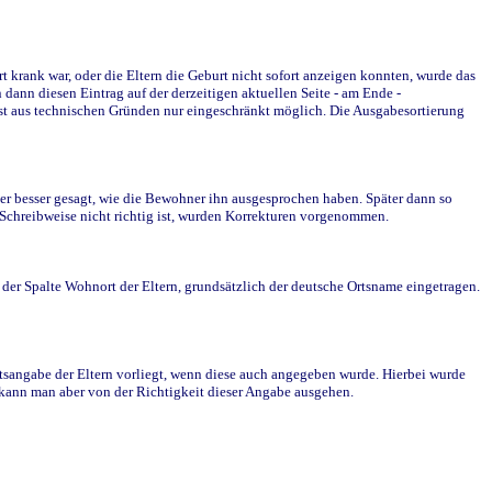
krank war, oder die Eltern die Geburt nicht sofort anzeigen konnten, wurde das
ann diesen Eintrag auf der derzeitigen aktuellen Seite - am Ende -
st aus technischen Gründen nur eingeschränkt möglich. Die Ausgabesortierung
r besser gesagt, wie die Bewohner ihn ausgesprochen haben. Später dann so
e Schreibweise nicht richtig ist, wurden Korrekturen vorgenommen.
r Spalte Wohnort der Eltern, grundsätzlich der deutsche Ortsname eingetragen.
rtsangabe der Eltern vorliegt, wenn diese auch angegeben wurde. Hierbei wurde
d kann man aber von der Richtigkeit dieser Angabe ausgehen.