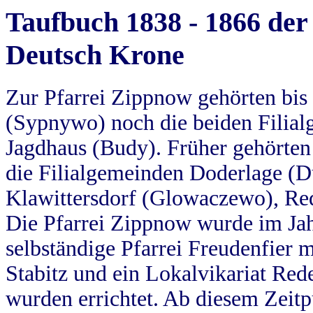
Taufbuch 1838 - 1866 der
Deutsch Krone
Zur Pfarrei Zippnow gehörten bi
(Sypnywo) noch die beiden Filial
Jagdhaus (Budy). Früher gehörten 
die Filialgemeinden Doderlage (D
Klawittersdorf (Glowaczewo), Red
Die Pfarrei Zippnow wurde im Jah
selbständige Pfarrei Freudenfier m
Stabitz und ein Lokalvikariat Red
wurden errichtet. Ab diesem Zeitp