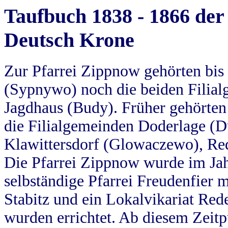
Taufbuch 1838 - 1866 der
Deutsch Krone
Zur Pfarrei Zippnow gehörten bi
(Sypnywo) noch die beiden Filial
Jagdhaus (Budy). Früher gehörten 
die Filialgemeinden Doderlage (D
Klawittersdorf (Glowaczewo), Red
Die Pfarrei Zippnow wurde im Jah
selbständige Pfarrei Freudenfier m
Stabitz und ein Lokalvikariat Red
wurden errichtet. Ab diesem Zeitp