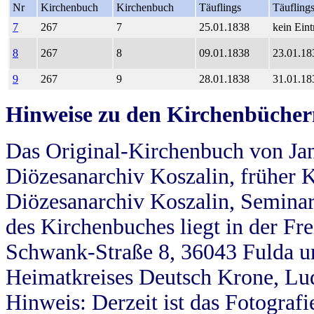
Nr
Kirchenbuch
Kirchenbuch
Täuflings
Täufling
7
267
7
25.01.1838
kein Eint
8
267
8
09.01.1838
23.01.18
9
267
9
28.01.1838
31.01.18
Hinweise zu den Kirchenbücher
Das Original-Kirchenbuch von Jan
Diözesanarchiv Koszalin, früher Kö
Diözesanarchiv Koszalin, Seminar
des Kirchenbuches liegt in der Fr
Schwank-Straße 8, 36043 Fulda u
Heimatkreises Deutsch Krone, Lu
Hinweis: Derzeit ist das Fotograf