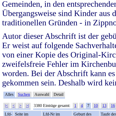
Gemeinden, in den entsprechende
Übergangsweise sind Kinder aus 
traditionellen Gründen - in Zippn
Autor dieser Abschrift ist der geb
Er weist auf folgende Sachverhalte
von einer Kopie des Original-Kirc
zweifelsfreie Fehler im Kirchenbuc
worden. Bei der Abschrift kann e
gekommen sein. Deshalb wird kein
Alles
Suchen
Auswahl
Detail
|<
<
>
>|
3380 Einträge gesamt:
1
4
7
10
13
16
Lfd-
Seite im
Lfd-Nr im
Geburt des
Taufe de