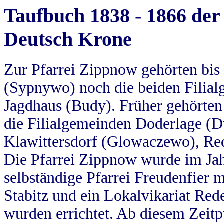
Taufbuch 1838 - 1866 der
Deutsch Krone
Zur Pfarrei Zippnow gehörten bi
(Sypnywo) noch die beiden Filial
Jagdhaus (Budy). Früher gehörten 
die Filialgemeinden Doderlage (D
Klawittersdorf (Glowaczewo), Red
Die Pfarrei Zippnow wurde im Jah
selbständige Pfarrei Freudenfier m
Stabitz und ein Lokalvikariat Red
wurden errichtet. Ab diesem Zeitp