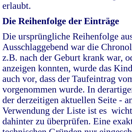
erlaubt.
Die Reihenfolge der Einträge
Die ursprüngliche Reihenfolge au
Ausschlaggebend war die Chronol
z.B. nach der Geburt krank war, od
anzeigen konnten, wurde das Kind
auch vor, dass der Taufeintrag vo
vorgenommen wurde. In derartigen
der derzeitigen aktuellen Seite -
Verwendung der Liste ist es wich
dahinter zu überprüfen. Eine exa
technischen Gründen nur eingesch