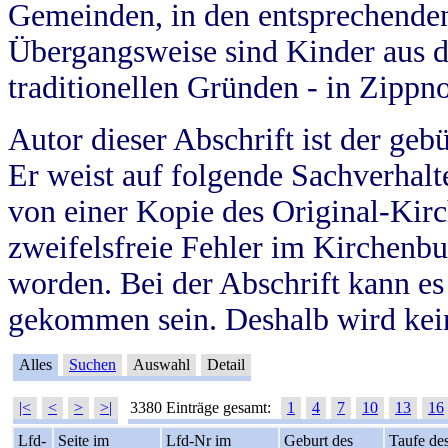
Gemeinden, in den entsprechende
Übergangsweise sind Kinder aus 
traditionellen Gründen - in Zippn
Autor dieser Abschrift ist der geb
Er weist auf folgende Sachverhalte
von einer Kopie des Original-Kirc
zweifelsfreie Fehler im Kirchenbuc
worden. Bei der Abschrift kann e
gekommen sein. Deshalb wird kein
Alles
Suchen
Auswahl
Detail
|<
<
>
>|
3380 Einträge gesamt:
1
4
7
10
13
16
Lfd-
Seite im
Lfd-Nr im
Geburt des
Taufe de