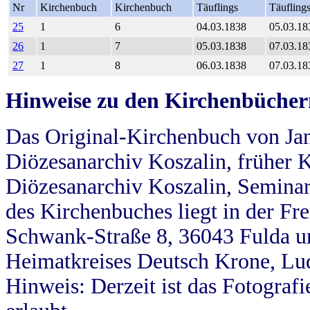
Nr
Kirchenbuch
Kirchenbuch
Täuflings
Täufling
25
1
6
04.03.1838
05.03.18
26
1
7
05.03.1838
07.03.18
27
1
8
06.03.1838
07.03.18
Hinweise zu den Kirchenbücher
Das Original-Kirchenbuch von Jan
Diözesanarchiv Koszalin, früher Kö
Diözesanarchiv Koszalin, Seminar
des Kirchenbuches liegt in der Fr
Schwank-Straße 8, 36043 Fulda u
Heimatkreises Deutsch Krone, Lu
Hinweis: Derzeit ist das Fotograf