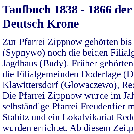
Taufbuch 1838 - 1866 der
Deutsch Krone
Zur Pfarrei Zippnow gehörten bi
(Sypnywo) noch die beiden Filial
Jagdhaus (Budy). Früher gehörten 
die Filialgemeinden Doderlage (D
Klawittersdorf (Glowaczewo), Red
Die Pfarrei Zippnow wurde im Jah
selbständige Pfarrei Freudenfier m
Stabitz und ein Lokalvikariat Red
wurden errichtet. Ab diesem Zeitp