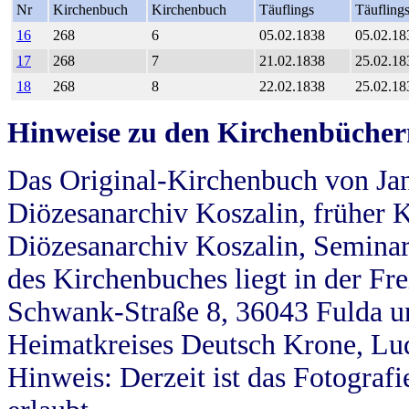
Nr
Kirchenbuch
Kirchenbuch
Täuflings
Täufling
16
268
6
05.02.1838
05.02.18
17
268
7
21.02.1838
25.02.18
18
268
8
22.02.1838
25.02.18
Hinweise zu den Kirchenbücher
Das Original-Kirchenbuch von Jan
Diözesanarchiv Koszalin, früher Kö
Diözesanarchiv Koszalin, Seminar
des Kirchenbuches liegt in der Fr
Schwank-Straße 8, 36043 Fulda u
Heimatkreises Deutsch Krone, Lu
Hinweis: Derzeit ist das Fotograf