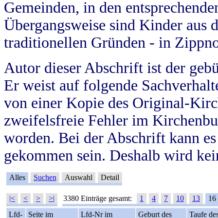
Gemeinden, in den entsprechende
Übergangsweise sind Kinder aus 
traditionellen Gründen - in Zippn
Autor dieser Abschrift ist der geb
Er weist auf folgende Sachverhalte
von einer Kopie des Original-Kirc
zweifelsfreie Fehler im Kirchenbuc
worden. Bei der Abschrift kann e
gekommen sein. Deshalb wird kein
Alles
Suchen
Auswahl
Detail
|<
<
>
>|
3380 Einträge gesamt:
1
4
7
10
13
16
Lfd-
Seite im
Lfd-Nr im
Geburt des
Taufe de