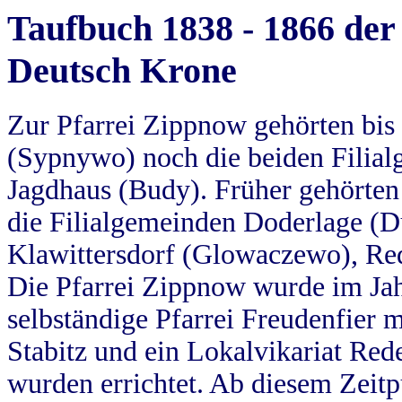
Taufbuch 1838 - 1866 der
Deutsch Krone
Zur Pfarrei Zippnow gehörten bi
(Sypnywo) noch die beiden Filial
Jagdhaus (Budy). Früher gehörten 
die Filialgemeinden Doderlage (D
Klawittersdorf (Glowaczewo), Red
Die Pfarrei Zippnow wurde im Jah
selbständige Pfarrei Freudenfier m
Stabitz und ein Lokalvikariat Red
wurden errichtet. Ab diesem Zeitp