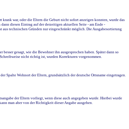
krank war, oder die Eltern die Geburt nicht sofort anzeigen konnten, wurde das
ann diesen Eintrag auf der derzeitigen aktuellen Seite - am Ende -
st aus technischen Gründen nur eingeschränkt möglich. Die Ausgabesortierung
r besser gesagt, wie die Bewohner ihn ausgesprochen haben. Später dann so
e Schreibweise nicht richtig ist, wurden Korrekturen vorgenommen.
r Spalte Wohnort der Eltern, grundsätzlich der deutsche Ortsname eingetragen.
rtsangabe der Eltern vorliegt, wenn diese auch angegeben wurde. Hierbei wurde
d kann man aber von der Richtigkeit dieser Angabe ausgehen.