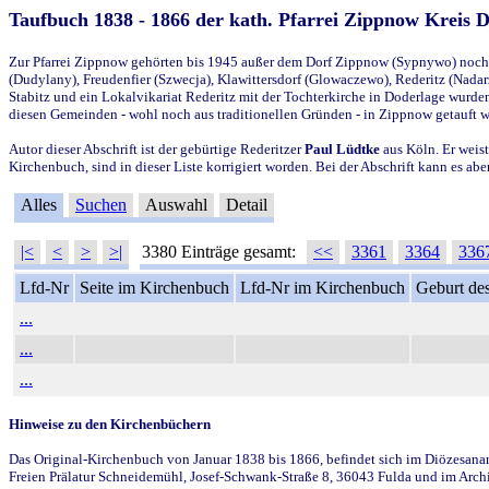
Taufbuch 1838 - 1866 der kath. Pfarrei Zippnow Kreis 
Zur Pfarrei Zippnow gehörten bis 1945 außer dem Dorf Zippnow (Sypnywo) noch d
(Dudylany), Freudenfier (Szwecja), Klawittersdorf (Glowaczewo), Rederitz (Nadarz
Stabitz und ein Lokalvikariat Rederitz mit der Tochterkirche in Doderlage wurd
diesen Gemeinden - wohl noch aus traditionellen Gründen - in Zippnow getauft 
Autor dieser Abschrift ist der gebürtige Rederitzer
Paul Lüdtke
aus Köln. Er weist
Kirchenbuch, sind in dieser Liste korrigiert worden. Bei der Abschrift kann es 
Alles
Suchen
Auswahl
Detail
|<
<
>
>|
3380 Einträge gesamt:
<<
3361
3364
336
Lfd-Nr
Seite im Kirchenbuch
Lfd-Nr im Kirchenbuch
Geburt des
...
...
...
Hinweise zu den Kirchenbüchern
Das Original-Kirchenbuch von Januar 1838 bis 1866, befindet sich im Diözesanarch
Freien Prälatur Schneidemühl, Josef-Schwank-Straße 8, 36043 Fulda und im Archi