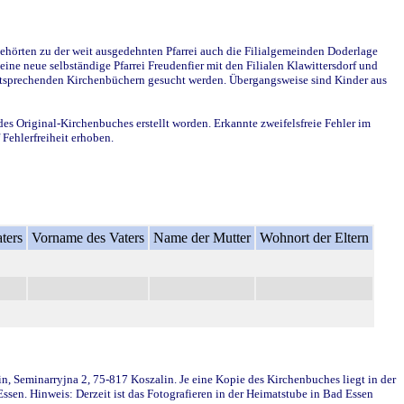
ehörten zu der weit ausgedehnten Pfarrei auch die Filialgemeinden Doderlage
ine neue selbständige Pfarrei Freudenfier mit den Filialen Klawittersdorf und
 entsprechenden Kirchenbüchern gesucht werden. Übergangsweise sind Kinder aus
des Original-Kirchenbuches erstellt worden. Erkannte zweifelsfreie Fehler im
Fehlerfreiheit erhoben.
ters
Vorname des Vaters
Name der Mutter
Wohnort der Eltern
in, Seminarryjna 2, 75-817 Koszalin. Je eine Kopie des Kirchenbuches liegt in der
en. Hinweis: Derzeit ist das Fotografieren in der Heimatstube in Bad Essen