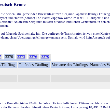
Deutsch Krone
ie beiden Filialgemeinden Briesenitz (Brzez`nica) und Jagdhaus (Budy). Früher g
yce) und Stabitz (Zdbice). Die Pfarrei Zippnow wurde im Jahr 1911 aufgeteilt und e
en errichtet. Ab diesem Zeitpunkt, müssen für diese ländlichen Gemeinden, in den
worden.
 auf folgende Sachverhalte hin: Die vorliegende Transkription ist von einer Kopie 
aber dennoch zu Übertragungsfehlern gekommen sein. Deshalb wird kein Anspruch auf 
7
3370
3373
3376
3379
 Täuflings
Taufe des Täuflings
Vorname des Täuflings
Name des Va
iv Koszalin, früher Köslin, in Polen. Die Anschrift lautet: Diözesanarchiv Koszal
v der Heimatstube des Heimatkreises Deutsch Krone, Ludwigsweg 10, 49152 Bad Ess