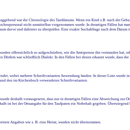
ggebend war die Chronologie des Taufdatums. Wenn ein Kind z.B. nach der Geburt 
rchenpersonal nicht unmittelbar vorgenommen wurde. In derartigen Fällen hat man d
raum davor und dahinter zu überprüfen. Eine exakte Suchabfrage nach dem Datum i
den offensichtlich so aufgeschrieben, wie die Amtsperson ihn verstanden hat, ode
n Dörfern war schließlich Dialekt. In den Fällen bei denen erkannt wurde, dass di
t, wobei mehrere Schreibvarianten Anwendung fanden. In dieser Liste wurde in de
n und den im Kirchenbuch verwendeten Schreibvarianten.
wurde deshalb vorausgesetzt, dass nur in derartigen Fällen eine Abweichung zur O
eshalb ist bei der Ortsangabe für den Taufpaten ein Vorbehalt gegeben. Überwiegen
weitere Angaben wie z. B. eine Heirat, wurden nicht übernommen.