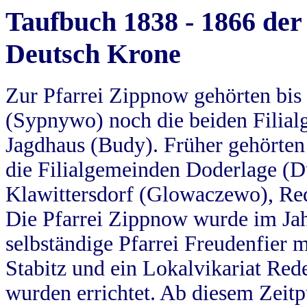
Taufbuch 1838 - 1866 der
Deutsch Krone
Zur Pfarrei Zippnow gehörten bi
(Sypnywo) noch die beiden Filial
Jagdhaus (Budy). Früher gehörten 
die Filialgemeinden Doderlage (D
Klawittersdorf (Glowaczewo), Red
Die Pfarrei Zippnow wurde im Jah
selbständige Pfarrei Freudenfier m
Stabitz und ein Lokalvikariat Red
wurden errichtet. Ab diesem Zeitp