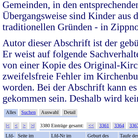
Gemeinden, in den entsprechende
Übergangsweise sind Kinder aus 
traditionellen Gründen - in Zippn
Autor dieser Abschrift ist der geb
Er weist auf folgende Sachverhalte
von einer Kopie des Original-Kirc
zweifelsfreie Fehler im Kirchenbuc
worden. Bei der Abschrift kann e
gekommen sein. Deshalb wird kein
Alles
Suchen
Auswahl
Detail
|<
<
>
>|
3380 Einträge gesamt:
<<
3361
3364
336
Lfd-
Seite im
Lfd-Nr im
Geburt des
Taufe de