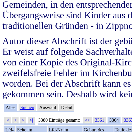
Gemeinden, in den entsprechende
Übergangsweise sind Kinder aus 
traditionellen Gründen - in Zippn
Autor dieser Abschrift ist der geb
Er weist auf folgende Sachverhalte
von einer Kopie des Original-Kirc
zweifelsfreie Fehler im Kirchenbuc
worden. Bei der Abschrift kann e
gekommen sein. Deshalb wird kein
Alles
Suchen
Auswahl
Detail
|<
<
>
>|
3380 Einträge gesamt:
<<
3361
3364
336
Lfd-
Seite im
Lfd-Nr im
Geburt des
Taufe de