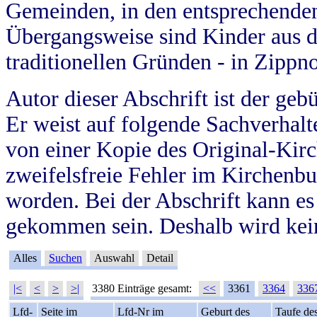
Gemeinden, in den entsprechende
Übergangsweise sind Kinder aus 
traditionellen Gründen - in Zippn
Autor dieser Abschrift ist der geb
Er weist auf folgende Sachverhalte
von einer Kopie des Original-Kirc
zweifelsfreie Fehler im Kirchenbuc
worden. Bei der Abschrift kann e
gekommen sein. Deshalb wird kein
Alles
Suchen
Auswahl
Detail
|<
<
>
>|
3380 Einträge gesamt:
<<
3361
3364
336
Lfd-
Seite im
Lfd-Nr im
Geburt des
Taufe de