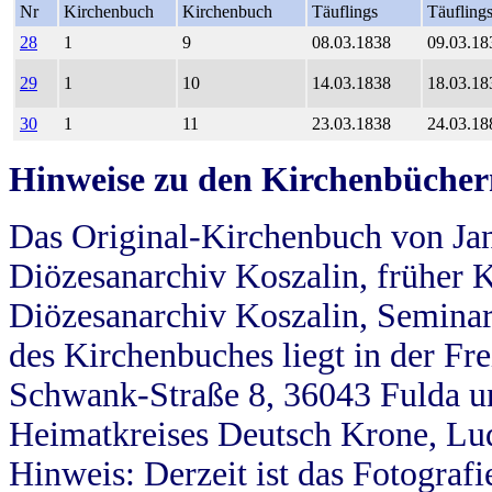
Nr
Kirchenbuch
Kirchenbuch
Täuflings
Täufling
28
1
9
08.03.1838
09.03.18
29
1
10
14.03.1838
18.03.18
30
1
11
23.03.1838
24.03.18
Hinweise zu den Kirchenbücher
Das Original-Kirchenbuch von Jan
Diözesanarchiv Koszalin, früher Kö
Diözesanarchiv Koszalin, Seminar
des Kirchenbuches liegt in der Fr
Schwank-Straße 8, 36043 Fulda u
Heimatkreises Deutsch Krone, Lu
Hinweis: Derzeit ist das Fotograf