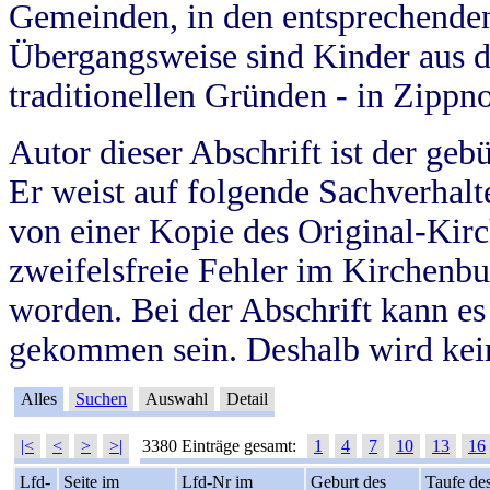
Gemeinden, in den entsprechende
Übergangsweise sind Kinder aus 
traditionellen Gründen - in Zippn
Autor dieser Abschrift ist der geb
Er weist auf folgende Sachverhalte
von einer Kopie des Original-Kirc
zweifelsfreie Fehler im Kirchenbuc
worden. Bei der Abschrift kann e
gekommen sein. Deshalb wird kein
Alles
Suchen
Auswahl
Detail
|<
<
>
>|
3380 Einträge gesamt:
1
4
7
10
13
16
Lfd-
Seite im
Lfd-Nr im
Geburt des
Taufe de