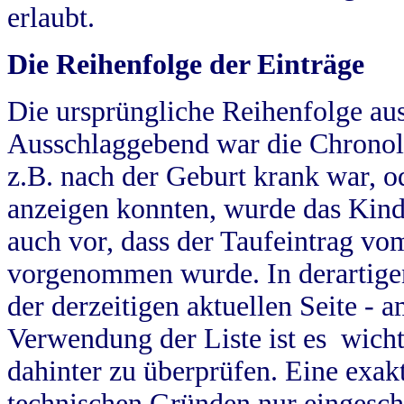
erlaubt.
Die Reihenfolge der Einträge
Die ursprüngliche Reihenfolge au
Ausschlaggebend war die Chronol
z.B. nach der Geburt krank war, od
anzeigen konnten, wurde das Kind
auch vor, dass der Taufeintrag vo
vorgenommen wurde. In derartigen
der derzeitigen aktuellen Seite -
Verwendung der Liste ist es wich
dahinter zu überprüfen. Eine exa
technischen Gründen nur eingesch