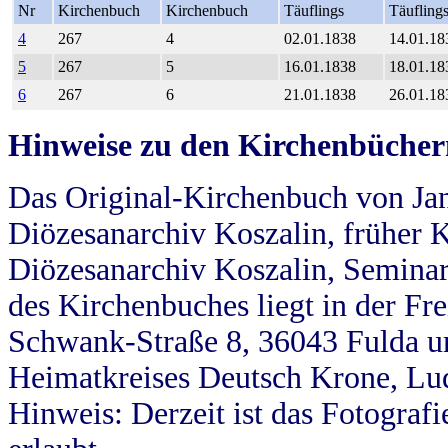
Nr
Kirchenbuch
Kirchenbuch
Täuflings
Täufling
4
267
4
02.01.1838
14.01.18
5
267
5
16.01.1838
18.01.18
6
267
6
21.01.1838
26.01.18
Hinweise zu den Kirchenbücher
Das Original-Kirchenbuch von Jan
Diözesanarchiv Koszalin, früher Kö
Diözesanarchiv Koszalin, Seminar
des Kirchenbuches liegt in der Fr
Schwank-Straße 8, 36043 Fulda u
Heimatkreises Deutsch Krone, Lu
Hinweis: Derzeit ist das Fotograf