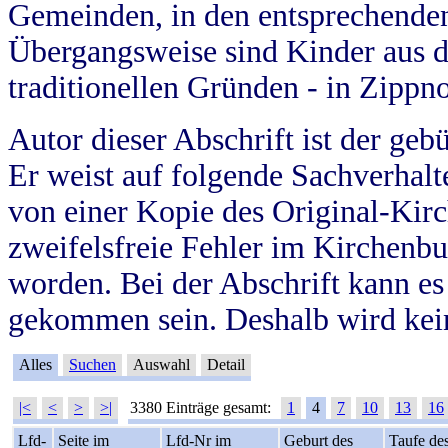
Gemeinden, in den entsprechende
Übergangsweise sind Kinder aus 
traditionellen Gründen - in Zippn
Autor dieser Abschrift ist der geb
Er weist auf folgende Sachverhalte
von einer Kopie des Original-Kirc
zweifelsfreie Fehler im Kirchenbuc
worden. Bei der Abschrift kann e
gekommen sein. Deshalb wird kein
Alles
Suchen
Auswahl
Detail
|<
<
>
>|
3380 Einträge gesamt:
1
4
7
10
13
16
Lfd-
Seite im
Lfd-Nr im
Geburt des
Taufe de