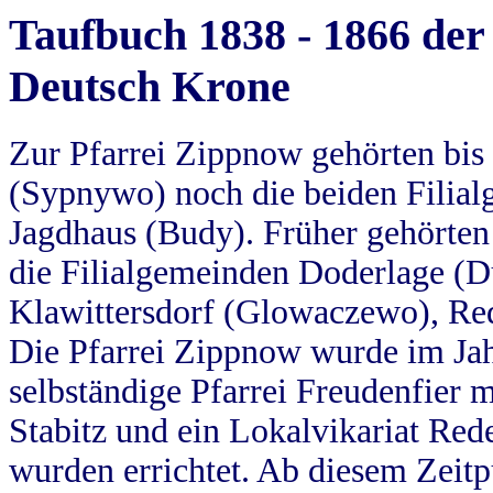
Taufbuch 1838 - 1866 der
Deutsch Krone
Zur Pfarrei Zippnow gehörten bi
(Sypnywo) noch die beiden Filial
Jagdhaus (Budy). Früher gehörten 
die Filialgemeinden Doderlage (D
Klawittersdorf (Glowaczewo), Red
Die Pfarrei Zippnow wurde im Jah
selbständige Pfarrei Freudenfier m
Stabitz und ein Lokalvikariat Red
wurden errichtet. Ab diesem Zeitp