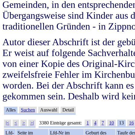
Gemeinden, in den entsprechende
Übergangsweise sind Kinder aus 
traditionellen Gründen - in Zippn
Autor dieser Abschrift ist der geb
Er weist auf folgende Sachverhalte
von einer Kopie des Original-Kirc
zweifelsfreie Fehler im Kirchenbuc
worden. Bei der Abschrift kann e
gekommen sein. Deshalb wird kein
Alles
Suchen
Auswahl
Detail
|<
<
>
>|
3380 Einträge gesamt:
1
4
7
10
13
16
Lfd-
Seite im
Lfd-Nr im
Geburt des
Taufe de