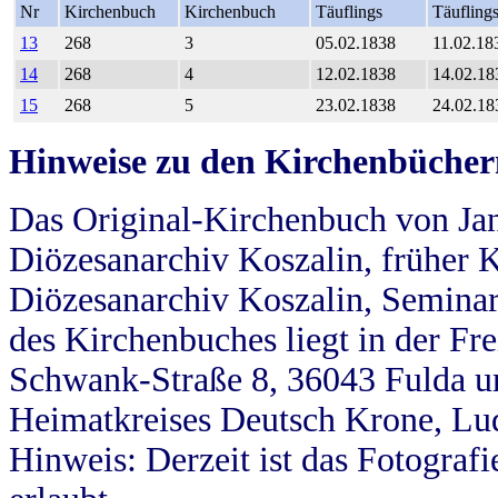
Nr
Kirchenbuch
Kirchenbuch
Täuflings
Täufling
13
268
3
05.02.1838
11.02.18
14
268
4
12.02.1838
14.02.18
15
268
5
23.02.1838
24.02.18
Hinweise zu den Kirchenbücher
Das Original-Kirchenbuch von Jan
Diözesanarchiv Koszalin, früher Kö
Diözesanarchiv Koszalin, Seminar
des Kirchenbuches liegt in der Fr
Schwank-Straße 8, 36043 Fulda u
Heimatkreises Deutsch Krone, Lu
Hinweis: Derzeit ist das Fotograf