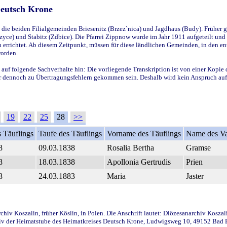
Deutsch Krone
ie beiden Filialgemeinden Briesenitz (Brzez`nica) und Jagdhaus (Budy). Früher g
yce) und Stabitz (Zdbice). Die Pfarrei Zippnow wurde im Jahr 1911 aufgeteilt und e
en errichtet. Ab diesem Zeitpunkt, müssen für diese ländlichen Gemeinden, in den
worden.
 auf folgende Sachverhalte hin: Die vorliegende Transkription ist von einer Kopie 
aber dennoch zu Übertragungsfehlern gekommen sein. Deshalb wird kein Anspruch auf 
19
22
25
28
>>
 Täuflings
Taufe des Täuflings
Vorname des Täuflings
Name des Va
8
09.03.1838
Rosalia Bertha
Gramse
8
18.03.1838
Apollonia Gertrudis
Prien
8
24.03.1883
Maria
Jaster
iv Koszalin, früher Köslin, in Polen. Die Anschrift lautet: Diözesanarchiv Koszal
v der Heimatstube des Heimatkreises Deutsch Krone, Ludwigsweg 10, 49152 Bad Ess