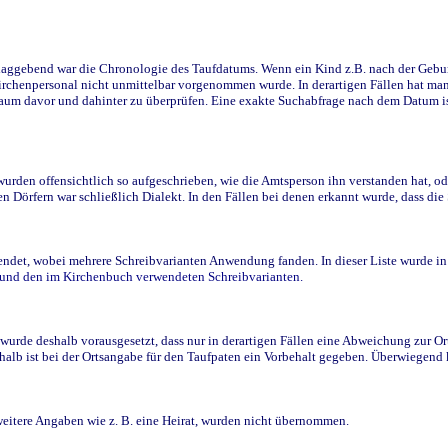
ggebend war die Chronologie des Taufdatums. Wenn ein Kind z.B. nach der Geburt 
rchenpersonal nicht unmittelbar vorgenommen wurde. In derartigen Fällen hat man d
raum davor und dahinter zu überprüfen. Eine exakte Suchabfrage nach dem Datum i
den offensichtlich so aufgeschrieben, wie die Amtsperson ihn verstanden hat, ode
n Dörfern war schließlich Dialekt. In den Fällen bei denen erkannt wurde, dass di
t, wobei mehrere Schreibvarianten Anwendung fanden. In dieser Liste wurde in de
n und den im Kirchenbuch verwendeten Schreibvarianten.
wurde deshalb vorausgesetzt, dass nur in derartigen Fällen eine Abweichung zur O
eshalb ist bei der Ortsangabe für den Taufpaten ein Vorbehalt gegeben. Überwiegen
weitere Angaben wie z. B. eine Heirat, wurden nicht übernommen.