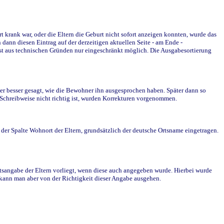
krank war, oder die Eltern die Geburt nicht sofort anzeigen konnten, wurde das
ann diesen Eintrag auf der derzeitigen aktuellen Seite - am Ende -
st aus technischen Gründen nur eingeschränkt möglich. Die Ausgabesortierung
r besser gesagt, wie die Bewohner ihn ausgesprochen haben. Später dann so
e Schreibweise nicht richtig ist, wurden Korrekturen vorgenommen.
r Spalte Wohnort der Eltern, grundsätzlich der deutsche Ortsname eingetragen.
rtsangabe der Eltern vorliegt, wenn diese auch angegeben wurde. Hierbei wurde
d kann man aber von der Richtigkeit dieser Angabe ausgehen.