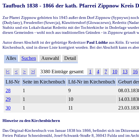
Taufbuch 1838 - 1866 der kath. Pfarrei Zippnow Kreis 
Zur Pfarrei Zippnow gehörten bis 1945 außer dem Dorf Zippnow (Sypnywo) noch d
(Dudylany), Freudenfier (Szwecja), Klawittersdorf (Glowaczewo), Rederitz (Nadarz
Stabitz und ein Lokalvikariat Rederitz mit der Tochterkirche in Doderlage wurd
diesen Gemeinden - wohl noch aus traditionellen Gründen - in Zippnow getauft 
Autor dieser Abschrift ist der gebürtige Rederitzer
Paul Lüdtke
aus Köln. Er weist
Kirchenbuch, sind in dieser Liste korrigiert worden. Bei der Abschrift kann es 
Alles
Suchen
Auswahl
Detail
|<
<
>
>|
3380 Einträge gesamt:
1
4
7
10
13
16
Lfd-Nr
Seite im Kirchenbuch
Lfd-Nr im Kirchenbuch
Geburt des
28
1
9
08.03.183
29
1
10
14.03.183
30
1
11
23.03.183
Hinweise zu den Kirchenbüchern
Das Original-Kirchenbuch von Januar 1838 bis 1866, befindet sich im Diözesanarch
Freien Prälatur Schneidemühl, Josef-Schwank-Straße 8, 36043 Fulda und im Archi