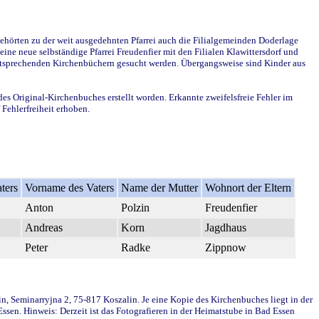
ehörten zu der weit ausgedehnten Pfarrei auch die Filialgemeinden Doderlage
ine neue selbständige Pfarrei Freudenfier mit den Filialen Klawittersdorf und
 entsprechenden Kirchenbüchern gesucht werden. Übergangsweise sind Kinder aus
des Original-Kirchenbuches erstellt worden. Erkannte zweifelsfreie Fehler im
Fehlerfreiheit erhoben.
ters
Vorname des Vaters
Name der Mutter
Wohnort der Eltern
Anton
Polzin
Freudenfier
Andreas
Korn
Jagdhaus
Peter
Radke
Zippnow
in, Seminarryjna 2, 75-817 Koszalin. Je eine Kopie des Kirchenbuches liegt in der
en. Hinweis: Derzeit ist das Fotografieren in der Heimatstube in Bad Essen