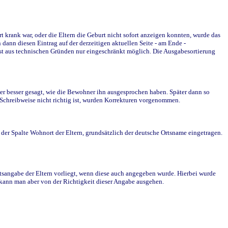
krank war, oder die Eltern die Geburt nicht sofort anzeigen konnten, wurde das
ann diesen Eintrag auf der derzeitigen aktuellen Seite - am Ende -
st aus technischen Gründen nur eingeschränkt möglich. Die Ausgabesortierung
r besser gesagt, wie die Bewohner ihn ausgesprochen haben. Später dann so
e Schreibweise nicht richtig ist, wurden Korrekturen vorgenommen.
r Spalte Wohnort der Eltern, grundsätzlich der deutsche Ortsname eingetragen.
rtsangabe der Eltern vorliegt, wenn diese auch angegeben wurde. Hierbei wurde
d kann man aber von der Richtigkeit dieser Angabe ausgehen.