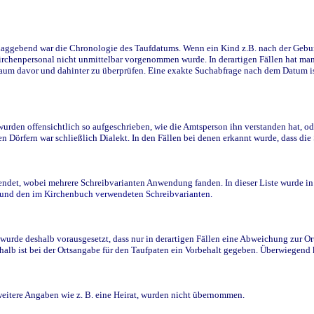
ggebend war die Chronologie des Taufdatums. Wenn ein Kind z.B. nach der Geburt 
rchenpersonal nicht unmittelbar vorgenommen wurde. In derartigen Fällen hat man d
raum davor und dahinter zu überprüfen. Eine exakte Suchabfrage nach dem Datum i
den offensichtlich so aufgeschrieben, wie die Amtsperson ihn verstanden hat, ode
n Dörfern war schließlich Dialekt. In den Fällen bei denen erkannt wurde, dass di
t, wobei mehrere Schreibvarianten Anwendung fanden. In dieser Liste wurde in de
n und den im Kirchenbuch verwendeten Schreibvarianten.
wurde deshalb vorausgesetzt, dass nur in derartigen Fällen eine Abweichung zur O
eshalb ist bei der Ortsangabe für den Taufpaten ein Vorbehalt gegeben. Überwiegen
weitere Angaben wie z. B. eine Heirat, wurden nicht übernommen.