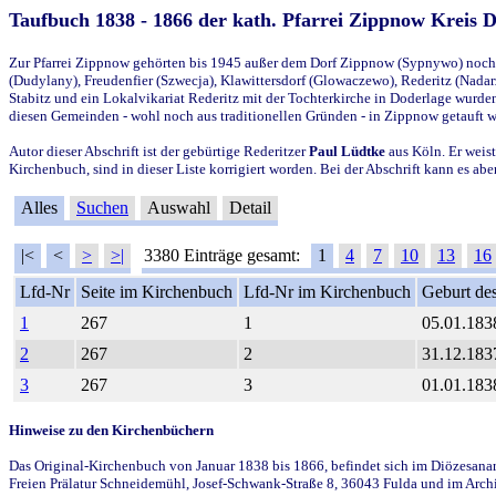
Taufbuch 1838 - 1866 der kath. Pfarrei Zippnow Kreis 
Zur Pfarrei Zippnow gehörten bis 1945 außer dem Dorf Zippnow (Sypnywo) noch d
(Dudylany), Freudenfier (Szwecja), Klawittersdorf (Glowaczewo), Rederitz (Nadarz
Stabitz und ein Lokalvikariat Rederitz mit der Tochterkirche in Doderlage wurd
diesen Gemeinden - wohl noch aus traditionellen Gründen - in Zippnow getauft 
Autor dieser Abschrift ist der gebürtige Rederitzer
Paul Lüdtke
aus Köln. Er weist
Kirchenbuch, sind in dieser Liste korrigiert worden. Bei der Abschrift kann es 
Alles
Suchen
Auswahl
Detail
|<
<
>
>|
3380 Einträge gesamt:
1
4
7
10
13
16
Lfd-Nr
Seite im Kirchenbuch
Lfd-Nr im Kirchenbuch
Geburt des
1
267
1
05.01.183
2
267
2
31.12.183
3
267
3
01.01.183
Hinweise zu den Kirchenbüchern
Das Original-Kirchenbuch von Januar 1838 bis 1866, befindet sich im Diözesanarch
Freien Prälatur Schneidemühl, Josef-Schwank-Straße 8, 36043 Fulda und im Archi