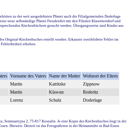
ehörten zu der weit ausgedehnten Pfarrei auch die Filialgemeinden Doderlage
ine neue selbständige Pfarrei Freudenfier mit den Filialen Klawittersdorf und
 entsprechenden Kirchenbüchern gesucht werden. Übergangsweise sind Kinder aus
des Original-Kirchenbuches erstellt worden. Erkannte zweifelsfreie Fehler im
Fehlerfreiheit erhoben.
ters
Vorname des Vaters
Name der Mutter
Wohnort der Eltern
Martin
Katritzke
Zippnow
Martin
Klawun
Rederitz
Lorenz
Schulz
Doderlage
in, Seminarryjna 2, 75-817 Koszalin. Je eine Kopie des Kirchenbuches liegt in der
en. Hinweis: Derzeit ist das Fotografieren in der Heimatstube in Bad Essen