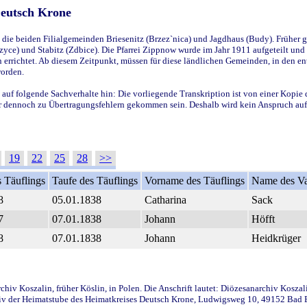
Deutsch Krone
ie beiden Filialgemeinden Briesenitz (Brzez`nica) und Jagdhaus (Budy). Früher g
yce) und Stabitz (Zdbice). Die Pfarrei Zippnow wurde im Jahr 1911 aufgeteilt und e
en errichtet. Ab diesem Zeitpunkt, müssen für diese ländlichen Gemeinden, in den
worden.
 auf folgende Sachverhalte hin: Die vorliegende Transkription ist von einer Kopie 
aber dennoch zu Übertragungsfehlern gekommen sein. Deshalb wird kein Anspruch auf 
19
22
25
28
>>
 Täuflings
Taufe des Täuflings
Vorname des Täuflings
Name des Va
8
05.01.1838
Catharina
Sack
7
07.01.1838
Johann
Höfft
8
07.01.1838
Johann
Heidkrüger
iv Koszalin, früher Köslin, in Polen. Die Anschrift lautet: Diözesanarchiv Koszal
v der Heimatstube des Heimatkreises Deutsch Krone, Ludwigsweg 10, 49152 Bad Ess