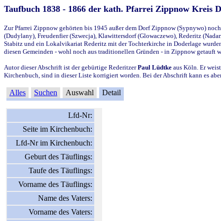
Taufbuch 1838 - 1866 der kath. Pfarrei Zippnow Kreis 
Zur Pfarrei Zippnow gehörten bis 1945 außer dem Dorf Zippnow (Sypnywo) noch d
(Dudylany), Freudenfier (Szwecja), Klawittersdorf (Glowaczewo), Rederitz (Nadarz
Stabitz und ein Lokalvikariat Rederitz mit der Tochterkirche in Doderlage wurd
diesen Gemeinden - wohl noch aus traditionellen Gründen - in Zippnow getauft 
Autor dieser Abschrift ist der gebürtige Rederitzer
Paul Lüdtke
aus Köln. Er weist
Kirchenbuch, sind in dieser Liste korrigiert worden. Bei der Abschrift kann es 
Alles
Suchen
Auswahl
Detail
Lfd-Nr:
Seite im Kirchenbuch:
Lfd-Nr im Kirchenbuch:
Geburt des Täuflings:
Taufe des Täuflings:
Vorname des Täuflings:
Name des Vaters:
Vorname des Vaters: