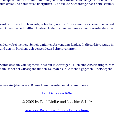
raum davor und dahinter zu überprüfen. Eine exakte Suchabfrage nach dem Datum i
den offensichtlich so aufgeschrieben, wie die Amtsperson ihn verstanden hat, ode
n Dörfern war schließlich Dialekt. In den Fällen bei denen erkannt wurde, dass di
t, wobei mehrere Schreibvarianten Anwendung fanden. In dieser Liste wurde in de
n und den im Kirchenbuch verwendeten Schreibvarianten.
wurde deshalb vorausgesetzt, dass nur in derartigen Fällen eine Abweichung zur O
eshalb ist bei der Ortsangabe für den Taufpaten ein Vorbehalt gegeben. Überwiegen
weitere Angaben wie z. B. eine Heirat, wurden nicht übernommen.
Paul Lüdtke aus Köln
© 2009 by Paul Lüdke und Joachim Schulz
zurück zu: Back to the Roots in Deutsch Krone