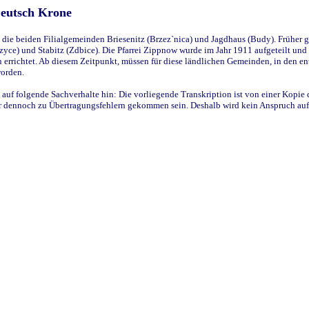
Deutsch Krone
ie beiden Filialgemeinden Briesenitz (Brzez`nica) und Jagdhaus (Budy). Früher g
yce) und Stabitz (Zdbice). Die Pfarrei Zippnow wurde im Jahr 1911 aufgeteilt und e
en errichtet. Ab diesem Zeitpunkt, müssen für diese ländlichen Gemeinden, in den
worden.
 auf folgende Sachverhalte hin: Die vorliegende Transkription ist von einer Kopie 
aber dennoch zu Übertragungsfehlern gekommen sein. Deshalb wird kein Anspruch auf 