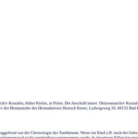
iv Koszalin, früher Köslin, in Polen. Die Anschrift lautet: Diözesanarchiv Koszal
v der Heimatstube des Heimatkreises Deutsch Krone, Ludwigsweg 10, 49152 Bad Ess
ggebend war die Chronologie des Taufdatums. Wenn ein Kind z.B. nach der Geburt 
rchenpersonal nicht unmittelbar vorgenommen wurde. In derartigen Fällen hat man d