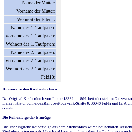
Name der Mutter:
Vorname der Mutter:
Wohnort der Eltern :
Name des 1. Taufpaten:
Vorname des 1. Taufpaten:
Wohnort des 1. Taufpaten:
Name des 2. Taufpaten:
Vorname des 2. Taufpaten:
Wohnort des 2. Taufpaten:
Feld18:
Hinweise zu den Kirchenbüchern
Das Original-Kirchenbuch von Januar 1838 bis 1866, befindet sich im Diözesanarch
Freien Prälatur Schneidemühl, Josef-Schwank-Straße 8, 36043 Fulda und im Archi
erlaubt.
Die Reihenfolge der Einträge
Die ursprüngliche Reihenfolge aus dem Kirchenbuch wurde bei behalten. Ausschla
Kind eben später getauft. Manchmal kam es auch vor, dass der Taufeintrag vom Ki