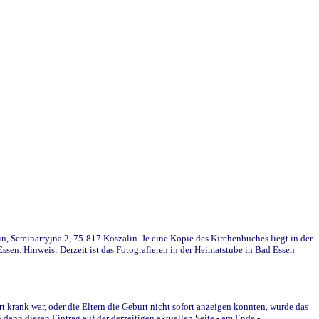
in, Seminarryjna 2, 75-817 Koszalin. Je eine Kopie des Kirchenbuches liegt in der
en. Hinweis: Derzeit ist das Fotografieren in der Heimatstube in Bad Essen
krank war, oder die Eltern die Geburt nicht sofort anzeigen konnten, wurde das
ann diesen Eintrag auf der derzeitigen aktuellen Seite - am Ende -