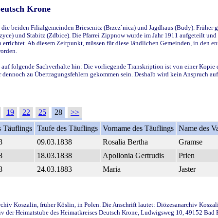
Deutsch Krone
ie beiden Filialgemeinden Briesenitz (Brzez`nica) und Jagdhaus (Budy). Früher g
yce) und Stabitz (Zdbice). Die Pfarrei Zippnow wurde im Jahr 1911 aufgeteilt und e
en errichtet. Ab diesem Zeitpunkt, müssen für diese ländlichen Gemeinden, in den
worden.
 auf folgende Sachverhalte hin: Die vorliegende Transkription ist von einer Kopie 
aber dennoch zu Übertragungsfehlern gekommen sein. Deshalb wird kein Anspruch auf 
19
22
25
28
>>
 Täuflings
Taufe des Täuflings
Vorname des Täuflings
Name des Va
8
09.03.1838
Rosalia Bertha
Gramse
8
18.03.1838
Apollonia Gertrudis
Prien
8
24.03.1883
Maria
Jaster
iv Koszalin, früher Köslin, in Polen. Die Anschrift lautet: Diözesanarchiv Koszal
v der Heimatstube des Heimatkreises Deutsch Krone, Ludwigsweg 10, 49152 Bad Ess