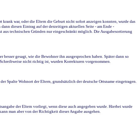
krank war, oder die Eltern die Geburt nicht sofort anzeigen konnten, wurde das
ann diesen Eintrag auf der derzeitigen aktuellen Seite - am Ende -
st aus technischen Gründen nur eingeschränkt möglich. Die Ausgabesortierung
r besser gesagt, wie die Bewohner ihn ausgesprochen haben. Später dann so
e Schreibweise nicht richtig ist, wurden Korrekturen vorgenommen.
r Spalte Wohnort der Eltern, grundsätzlich der deutsche Ortsname eingetragen.
rtsangabe der Eltern vorliegt, wenn diese auch angegeben wurde. Hierbei wurde
d kann man aber von der Richtigkeit dieser Angabe ausgehen.