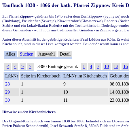
Taufbuch 1838 - 1866 der kath. Pfarrei Zippnow Kreis 
Zur Pfarrei Zippnow gehörten bis 1945 außer dem Dorf Zippnow (Sypnywo) noch d
(Dudylany), Freudenfier (Szwecja), Klawittersdorf (Glowaczewo), Rederitz (Nadarz
Stabitz und ein Lokalvikariat Rederitz mit der Tochterkirche in Doderlage wurd
diesen Gemeinden - wohl noch aus traditionellen Gründen - in Zippnow getauft 
Autor dieser Abschrift ist der gebürtige Rederitzer
Paul Lüdtke
aus Köln. Er weist
Kirchenbuch, sind in dieser Liste korrigiert worden. Bei der Abschrift kann es 
Alles
Suchen
Auswahl
Detail
|<
<
>
>|
3380 Einträge gesamt:
1
4
7
10
13
16
Lfd-Nr
Seite im Kirchenbuch
Lfd-Nr im Kirchenbuch
Geburt des
28
1
9
08.03.183
29
1
10
14.03.183
30
1
11
23.03.183
Hinweise zu den Kirchenbüchern
Das Original-Kirchenbuch von Januar 1838 bis 1866, befindet sich im Diözesanarch
Freien Prälatur Schneidemühl, Josef-Schwank-Straße 8, 36043 Fulda und im Archi