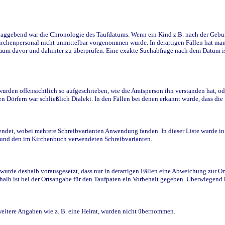
ggebend war die Chronologie des Taufdatums. Wenn ein Kind z.B. nach der Geburt 
rchenpersonal nicht unmittelbar vorgenommen wurde. In derartigen Fällen hat man d
raum davor und dahinter zu überprüfen. Eine exakte Suchabfrage nach dem Datum i
den offensichtlich so aufgeschrieben, wie die Amtsperson ihn verstanden hat, ode
n Dörfern war schließlich Dialekt. In den Fällen bei denen erkannt wurde, dass di
t, wobei mehrere Schreibvarianten Anwendung fanden. In dieser Liste wurde in de
n und den im Kirchenbuch verwendeten Schreibvarianten.
wurde deshalb vorausgesetzt, dass nur in derartigen Fällen eine Abweichung zur O
eshalb ist bei der Ortsangabe für den Taufpaten ein Vorbehalt gegeben. Überwiegen
weitere Angaben wie z. B. eine Heirat, wurden nicht übernommen.