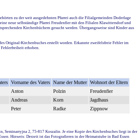
ehörten zu der weit ausgedehnten Pfarrei auch die Filialgemeinden Doderlage
ine neue selbständige Pfarrei Freudenfier mit den Filialen Klawittersdorf und
 entsprechenden Kirchenbüchern gesucht werden. Übergangsweise sind Kinder aus
des Original-Kirchenbuches erstellt worden. Erkannte zweifelsfreie Fehler im
Fehlerfreiheit erhoben.
ters
Vorname des Vaters
Name der Mutter
Wohnort der Eltern
Anton
Polzin
Freudenfier
Andreas
Korn
Jagdhaus
Peter
Radke
Zippnow
in, Seminarryjna 2, 75-817 Koszalin. Je eine Kopie des Kirchenbuches liegt in der
en. Hinweis: Derzeit ist das Fotografieren in der Heimatstube in Bad Essen