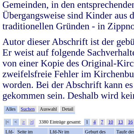
Gemeinden, in den entsprechende
Übergangsweise sind Kinder aus 
traditionellen Gründen - in Zippn
Autor dieser Abschrift ist der geb
Er weist auf folgende Sachverhalte
von einer Kopie des Original-Kirc
zweifelsfreie Fehler im Kirchenbuc
worden. Bei der Abschrift kann e
gekommen sein. Deshalb wird kein
Alles
Suchen
Auswahl
Detail
|<
<
>
>|
3380 Einträge gesamt:
1
4
7
10
13
16
Lfd-
Seite im
Lfd-Nr im
Geburt des
Taufe de