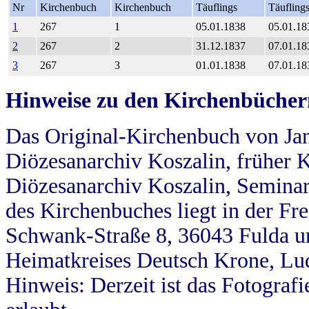
Nr
Kirchenbuch
Kirchenbuch
Täuflings
Täufling
1
267
1
05.01.1838
05.01.18
2
267
2
31.12.1837
07.01.18
3
267
3
01.01.1838
07.01.18
Hinweise zu den Kirchenbücher
Das Original-Kirchenbuch von Jan
Diözesanarchiv Koszalin, früher Kö
Diözesanarchiv Koszalin, Seminar
des Kirchenbuches liegt in der Fr
Schwank-Straße 8, 36043 Fulda u
Heimatkreises Deutsch Krone, Lu
Hinweis: Derzeit ist das Fotograf