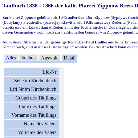
Taufbuch 1838 - 1866 der kath. Pfarrei Zippnow Kreis 
Zur Pfarrei Zippnow gehörten bis 1945 außer dem Dorf Zippnow (Sypnywo) noch d
(Dudylany), Freudenfier (Szwecja), Klawittersdorf (Glowaczewo), Rederitz (Nadarz
Stabitz und ein Lokalvikariat Rederitz mit der Tochterkirche in Doderlage wurd
diesen Gemeinden - wohl noch aus traditionellen Gründen - in Zippnow getauft 
Autor dieser Abschrift ist der gebürtige Rederitzer
Paul Lüdtke
aus Köln. Er weist
Kirchenbuch, sind in dieser Liste korrigiert worden. Bei der Abschrift kann es 
Alles
Suchen
Auswahl
Detail
Lfd-Nr:
Seite im Kirchenbuch:
Lfd-Nr im Kirchenbuch:
Geburt des Täuflings:
Taufe des Täuflings:
Vorname des Täuflings:
Name des Vaters:
Vorname des Vaters: