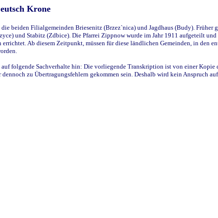
Deutsch Krone
ie beiden Filialgemeinden Briesenitz (Brzez`nica) und Jagdhaus (Budy). Früher g
yce) und Stabitz (Zdbice). Die Pfarrei Zippnow wurde im Jahr 1911 aufgeteilt und e
en errichtet. Ab diesem Zeitpunkt, müssen für diese ländlichen Gemeinden, in den
worden.
 auf folgende Sachverhalte hin: Die vorliegende Transkription ist von einer Kopie 
aber dennoch zu Übertragungsfehlern gekommen sein. Deshalb wird kein Anspruch auf 