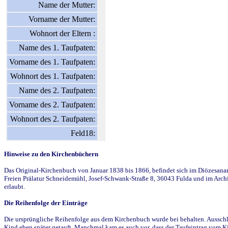
Name der Mutter:
Vorname der Mutter:
Wohnort der Eltern :
Name des 1. Taufpaten:
Vorname des 1. Taufpaten:
Wohnort des 1. Taufpaten:
Name des 2. Taufpaten:
Vorname des 2. Taufpaten:
Wohnort des 2. Taufpaten:
Feld18:
Hinweise zu den Kirchenbüchern
Das Original-Kirchenbuch von Januar 1838 bis 1866, befindet sich im Diözesanarch
Freien Prälatur Schneidemühl, Josef-Schwank-Straße 8, 36043 Fulda und im Archi
erlaubt.
Die Reihenfolge der Einträge
Die ursprüngliche Reihenfolge aus dem Kirchenbuch wurde bei behalten. Ausschla
Kind eben später getauft. Manchmal kam es auch vor, dass der Taufeintrag vom Ki