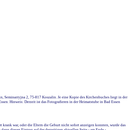
in, Seminarryjna 2, 75-817 Koszalin. Je eine Kopie des Kirchenbuches liegt in der
en. Hinweis: Derzeit ist das Fotografieren in der Heimatstube in Bad Essen
krank war, oder die Eltern die Geburt nicht sofort anzeigen konnten, wurde das
ann diesen Eintrag auf der derzeitigen aktuellen Seite - am Ende -