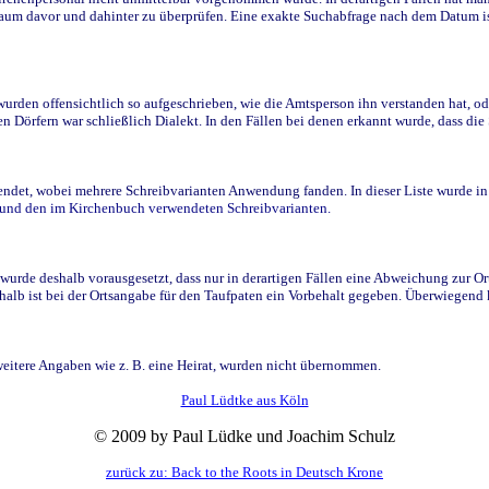
raum davor und dahinter zu überprüfen. Eine exakte Suchabfrage nach dem Datum i
den offensichtlich so aufgeschrieben, wie die Amtsperson ihn verstanden hat, ode
n Dörfern war schließlich Dialekt. In den Fällen bei denen erkannt wurde, dass di
t, wobei mehrere Schreibvarianten Anwendung fanden. In dieser Liste wurde in de
n und den im Kirchenbuch verwendeten Schreibvarianten.
wurde deshalb vorausgesetzt, dass nur in derartigen Fällen eine Abweichung zur O
eshalb ist bei der Ortsangabe für den Taufpaten ein Vorbehalt gegeben. Überwiegen
weitere Angaben wie z. B. eine Heirat, wurden nicht übernommen.
Paul Lüdtke aus Köln
© 2009 by Paul Lüdke und Joachim Schulz
zurück zu: Back to the Roots in Deutsch Krone