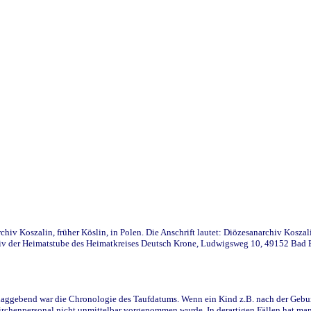
iv Koszalin, früher Köslin, in Polen. Die Anschrift lautet: Diözesanarchiv Koszal
v der Heimatstube des Heimatkreises Deutsch Krone, Ludwigsweg 10, 49152 Bad Ess
ggebend war die Chronologie des Taufdatums. Wenn ein Kind z.B. nach der Geburt 
rchenpersonal nicht unmittelbar vorgenommen wurde. In derartigen Fällen hat man d