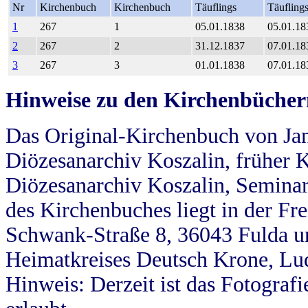
Nr
Kirchenbuch
Kirchenbuch
Täuflings
Täufling
1
267
1
05.01.1838
05.01.18
2
267
2
31.12.1837
07.01.18
3
267
3
01.01.1838
07.01.18
Hinweise zu den Kirchenbücher
Das Original-Kirchenbuch von Jan
Diözesanarchiv Koszalin, früher Kö
Diözesanarchiv Koszalin, Seminar
des Kirchenbuches liegt in der Fr
Schwank-Straße 8, 36043 Fulda u
Heimatkreises Deutsch Krone, Lu
Hinweis: Derzeit ist das Fotograf