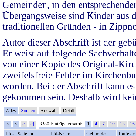
Gemeinden, in den entsprechende
Übergangsweise sind Kinder aus 
traditionellen Gründen - in Zippn
Autor dieser Abschrift ist der geb
Er weist auf folgende Sachverhalte
von einer Kopie des Original-Kirc
zweifelsfreie Fehler im Kirchenbuc
worden. Bei der Abschrift kann e
gekommen sein. Deshalb wird kein
Alles
Suchen
Auswahl
Detail
|<
<
>
>|
3380 Einträge gesamt:
1
4
7
10
13
16
Lfd-
Seite im
Lfd-Nr im
Geburt des
Taufe de