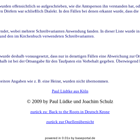
den offensichtlich so aufgeschrieben, wie die Amtsperson ihn verstanden hat, ode
n Dörfern war schließlich Dialekt. In den Fällen bei denen erkannt wurde, dass di
t, wobei mehrere Schreibvarianten Anwendung fanden. In dieser Liste wurde in de
n und den im Kirchenbuch verwendeten Schreibvarianten.
wurde deshalb vorausgesetzt, dass nur in derartigen Fällen eine Abweichung zur O
eshalb ist bei der Ortsangabe für den Taufpaten ein Vorbehalt gegeben. Überwiegen
weitere Angaben wie z. B. eine Heirat, wurden nicht übernommen.
Paul Lüdtke aus Köln
© 2009 by Paul Lüdke und Joachim Schulz
zurück zu: Back to the Roots in Deutsch Krone
zurück zur Quellenübersicht
powered in 0.01s by baseportal.de