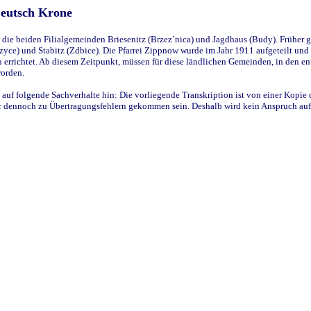
Deutsch Krone
ie beiden Filialgemeinden Briesenitz (Brzez`nica) und Jagdhaus (Budy). Früher g
yce) und Stabitz (Zdbice). Die Pfarrei Zippnow wurde im Jahr 1911 aufgeteilt und e
en errichtet. Ab diesem Zeitpunkt, müssen für diese ländlichen Gemeinden, in den
worden.
 auf folgende Sachverhalte hin: Die vorliegende Transkription ist von einer Kopie 
aber dennoch zu Übertragungsfehlern gekommen sein. Deshalb wird kein Anspruch auf 