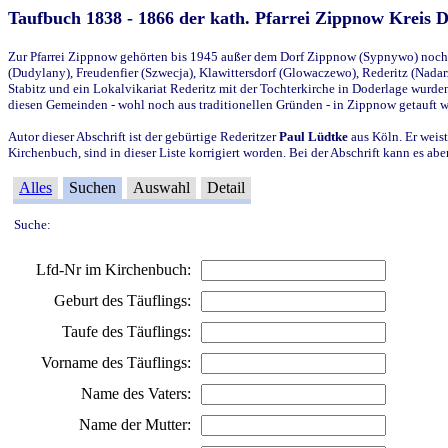
Taufbuch 1838 - 1866 der kath. Pfarrei Zippnow Kreis 
Zur Pfarrei Zippnow gehörten bis 1945 außer dem Dorf Zippnow (Sypnywo) noch d
(Dudylany), Freudenfier (Szwecja), Klawittersdorf (Glowaczewo), Rederitz (Nadarz
Stabitz und ein Lokalvikariat Rederitz mit der Tochterkirche in Doderlage wurd
diesen Gemeinden - wohl noch aus traditionellen Gründen - in Zippnow getauft 
Autor dieser Abschrift ist der gebürtige Rederitzer
Paul Lüdtke
aus Köln. Er weist
Kirchenbuch, sind in dieser Liste korrigiert worden. Bei der Abschrift kann es 
Alles
Suchen
Auswahl
Detail
Suche:
Lfd-Nr im Kirchenbuch:
Geburt des Täuflings:
Taufe des Täuflings:
Vorname des Täuflings:
Name des Vaters:
Name der Mutter: