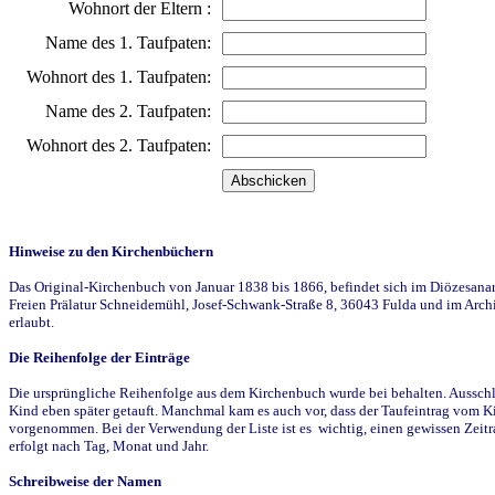
Wohnort der Eltern :
Name des 1. Taufpaten:
Wohnort des 1. Taufpaten:
Name des 2. Taufpaten:
Wohnort des 2. Taufpaten:
Hinweise zu den Kirchenbüchern
Das Original-Kirchenbuch von Januar 1838 bis 1866, befindet sich im Diözesanarch
Freien Prälatur Schneidemühl, Josef-Schwank-Straße 8, 36043 Fulda und im Archi
erlaubt.
Die Reihenfolge der Einträge
Die ursprüngliche Reihenfolge aus dem Kirchenbuch wurde bei behalten. Ausschla
Kind eben später getauft. Manchmal kam es auch vor, dass der Taufeintrag vom Ki
vorgenommen. Bei der Verwendung der Liste ist es wichtig, einen gewissen Zeit
erfolgt nach Tag, Monat und Jahr.
Schreibweise der Namen