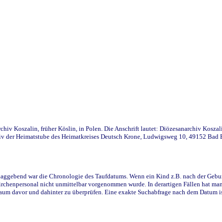
iv Koszalin, früher Köslin, in Polen. Die Anschrift lautet: Diözesanarchiv Koszal
v der Heimatstube des Heimatkreises Deutsch Krone, Ludwigsweg 10, 49152 Bad Ess
ggebend war die Chronologie des Taufdatums. Wenn ein Kind z.B. nach der Geburt 
rchenpersonal nicht unmittelbar vorgenommen wurde. In derartigen Fällen hat man d
raum davor und dahinter zu überprüfen. Eine exakte Suchabfrage nach dem Datum i