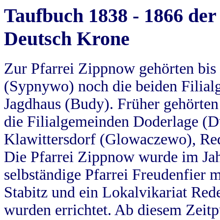
Taufbuch 1838 - 1866 der
Deutsch Krone
Zur Pfarrei Zippnow gehörten bi
(Sypnywo) noch die beiden Filial
Jagdhaus (Budy). Früher gehörten 
die Filialgemeinden Doderlage (D
Klawittersdorf (Glowaczewo), Red
Die Pfarrei Zippnow wurde im Jah
selbständige Pfarrei Freudenfier m
Stabitz und ein Lokalvikariat Red
wurden errichtet. Ab diesem Zeitp