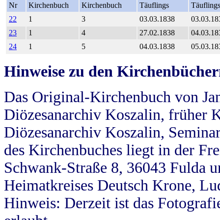
Nr
Kirchenbuch
Kirchenbuch
Täuflings
Täufling
22
1
3
03.03.1838
03.03.18
23
1
4
27.02.1838
04.03.18
24
1
5
04.03.1838
05.03.18
Hinweise zu den Kirchenbücher
Das Original-Kirchenbuch von Jan
Diözesanarchiv Koszalin, früher Kö
Diözesanarchiv Koszalin, Seminar
des Kirchenbuches liegt in der Fr
Schwank-Straße 8, 36043 Fulda u
Heimatkreises Deutsch Krone, Lu
Hinweis: Derzeit ist das Fotograf