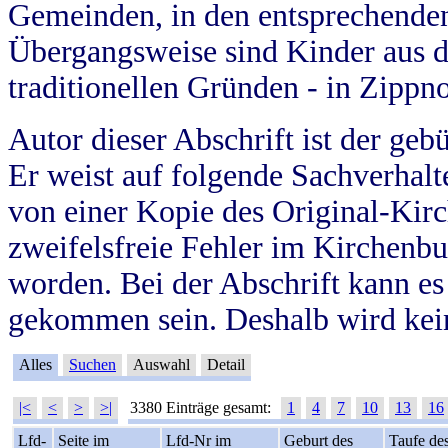
Gemeinden, in den entsprechende
Übergangsweise sind Kinder aus 
traditionellen Gründen - in Zippn
Autor dieser Abschrift ist der geb
Er weist auf folgende Sachverhalte
von einer Kopie des Original-Kirc
zweifelsfreie Fehler im Kirchenbuc
worden. Bei der Abschrift kann e
gekommen sein. Deshalb wird kein
Alles
Suchen
Auswahl
Detail
|<
<
>
>|
3380 Einträge gesamt:
1
4
7
10
13
16
Lfd-
Seite im
Lfd-Nr im
Geburt des
Taufe de