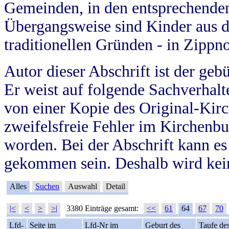
Gemeinden, in den entsprechende
Übergangsweise sind Kinder aus 
traditionellen Gründen - in Zippn
Autor dieser Abschrift ist der geb
Er weist auf folgende Sachverhalte
von einer Kopie des Original-Kirc
zweifelsfreie Fehler im Kirchenbuc
worden. Bei der Abschrift kann e
gekommen sein. Deshalb wird kein
Alles
Suchen
Auswahl
Detail
|<
<
>
>|
3380 Einträge gesamt:
<<
61
64
67
70
Lfd-
Seite im
Lfd-Nr im
Geburt des
Taufe de