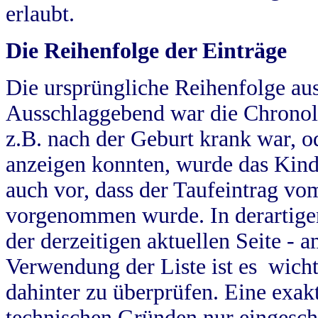
erlaubt.
Die Reihenfolge der Einträge
Die ursprüngliche Reihenfolge au
Ausschlaggebend war die Chronol
z.B. nach der Geburt krank war, od
anzeigen konnten, wurde das Kind
auch vor, dass der Taufeintrag vo
vorgenommen wurde. In derartigen
der derzeitigen aktuellen Seite -
Verwendung der Liste ist es wich
dahinter zu überprüfen. Eine exa
technischen Gründen nur eingesch