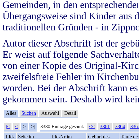
Gemeinden, in den entsprechende
Übergangsweise sind Kinder aus 
traditionellen Gründen - in Zippn
Autor dieser Abschrift ist der geb
Er weist auf folgende Sachverhalte
von einer Kopie des Original-Kirc
zweifelsfreie Fehler im Kirchenbuc
worden. Bei der Abschrift kann e
gekommen sein. Deshalb wird kein
Alles
Suchen
Auswahl
Detail
|<
<
>
>|
3380 Einträge gesamt:
<<
3361
3364
336
Lfd-
Seite im
Lfd-Nr im
Geburt des
Taufe de