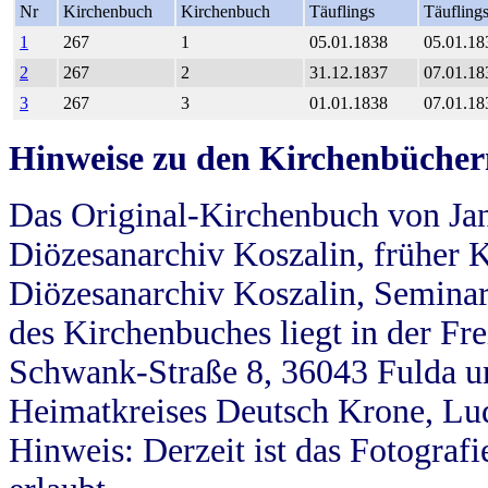
Nr
Kirchenbuch
Kirchenbuch
Täuflings
Täufling
1
267
1
05.01.1838
05.01.18
2
267
2
31.12.1837
07.01.18
3
267
3
01.01.1838
07.01.18
Hinweise zu den Kirchenbücher
Das Original-Kirchenbuch von Jan
Diözesanarchiv Koszalin, früher Kö
Diözesanarchiv Koszalin, Seminar
des Kirchenbuches liegt in der Fr
Schwank-Straße 8, 36043 Fulda u
Heimatkreises Deutsch Krone, Lu
Hinweis: Derzeit ist das Fotograf