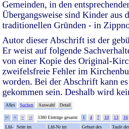
Gemeinden, in den entsprechende
Übergangsweise sind Kinder aus 
traditionellen Gründen - in Zippn
Autor dieser Abschrift ist der geb
Er weist auf folgende Sachverhalte
von einer Kopie des Original-Kirc
zweifelsfreie Fehler im Kirchenbuc
worden. Bei der Abschrift kann e
gekommen sein. Deshalb wird kein
Alles
Suchen
Auswahl
Detail
|<
<
>
>|
3380 Einträge gesamt:
1
4
7
10
13
16
Lfd-
Seite im
Lfd-Nr im
Geburt des
Taufe de