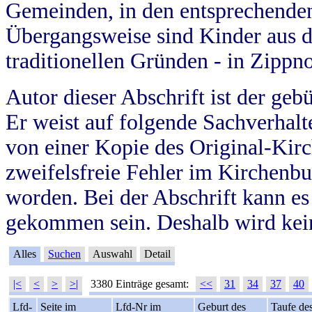
Gemeinden, in den entsprechende
Übergangsweise sind Kinder aus 
traditionellen Gründen - in Zippn
Autor dieser Abschrift ist der geb
Er weist auf folgende Sachverhalte
von einer Kopie des Original-Kirc
zweifelsfreie Fehler im Kirchenbuc
worden. Bei der Abschrift kann e
gekommen sein. Deshalb wird kein
Alles
Suchen
Auswahl
Detail
|<
<
>
>|
3380 Einträge gesamt:
<<
31
34
37
40
Lfd-
Seite im
Lfd-Nr im
Geburt des
Taufe de