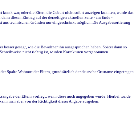
krank war, oder die Eltern die Geburt nicht sofort anzeigen konnten, wurde das
ann diesen Eintrag auf der derzeitigen aktuellen Seite - am Ende -
st aus technischen Gründen nur eingeschränkt möglich. Die Ausgabesortierung
r besser gesagt, wie die Bewohner ihn ausgesprochen haben. Später dann so
e Schreibweise nicht richtig ist, wurden Korrekturen vorgenommen.
r Spalte Wohnort der Eltern, grundsätzlich der deutsche Ortsname eingetragen.
rtsangabe der Eltern vorliegt, wenn diese auch angegeben wurde. Hierbei wurde
d kann man aber von der Richtigkeit dieser Angabe ausgehen.