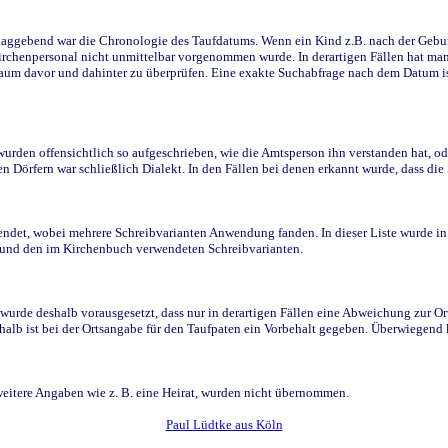
ggebend war die Chronologie des Taufdatums. Wenn ein Kind z.B. nach der Geburt 
rchenpersonal nicht unmittelbar vorgenommen wurde. In derartigen Fällen hat man d
raum davor und dahinter zu überprüfen. Eine exakte Suchabfrage nach dem Datum i
den offensichtlich so aufgeschrieben, wie die Amtsperson ihn verstanden hat, ode
n Dörfern war schließlich Dialekt. In den Fällen bei denen erkannt wurde, dass di
t, wobei mehrere Schreibvarianten Anwendung fanden. In dieser Liste wurde in de
n und den im Kirchenbuch verwendeten Schreibvarianten.
wurde deshalb vorausgesetzt, dass nur in derartigen Fällen eine Abweichung zur O
eshalb ist bei der Ortsangabe für den Taufpaten ein Vorbehalt gegeben. Überwiegen
weitere Angaben wie z. B. eine Heirat, wurden nicht übernommen.
Paul Lüdtke aus Köln