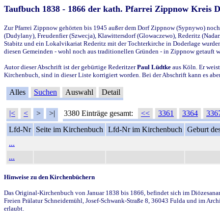
Taufbuch 1838 - 1866 der kath. Pfarrei Zippnow Kreis 
Zur Pfarrei Zippnow gehörten bis 1945 außer dem Dorf Zippnow (Sypnywo) noch d
(Dudylany), Freudenfier (Szwecja), Klawittersdorf (Glowaczewo), Rederitz (Nadarz
Stabitz und ein Lokalvikariat Rederitz mit der Tochterkirche in Doderlage wurd
diesen Gemeinden - wohl noch aus traditionellen Gründen - in Zippnow getauft 
Autor dieser Abschrift ist der gebürtige Rederitzer
Paul Lüdtke
aus Köln. Er weist
Kirchenbuch, sind in dieser Liste korrigiert worden. Bei der Abschrift kann es 
Alles
Suchen
Auswahl
Detail
|<
<
>
>|
3380 Einträge gesamt:
<<
3361
3364
336
Lfd-Nr
Seite im Kirchenbuch
Lfd-Nr im Kirchenbuch
Geburt des
...
...
Hinweise zu den Kirchenbüchern
Das Original-Kirchenbuch von Januar 1838 bis 1866, befindet sich im Diözesanarch
Freien Prälatur Schneidemühl, Josef-Schwank-Straße 8, 36043 Fulda und im Archi
erlaubt.