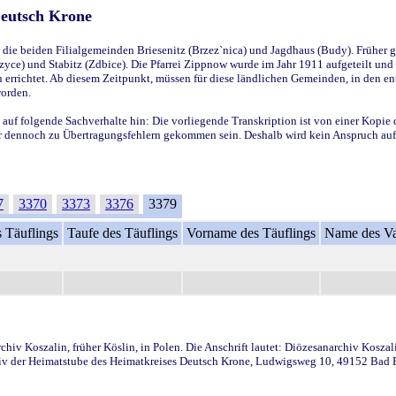
Deutsch Krone
ie beiden Filialgemeinden Briesenitz (Brzez`nica) und Jagdhaus (Budy). Früher g
yce) und Stabitz (Zdbice). Die Pfarrei Zippnow wurde im Jahr 1911 aufgeteilt und e
en errichtet. Ab diesem Zeitpunkt, müssen für diese ländlichen Gemeinden, in den
worden.
 auf folgende Sachverhalte hin: Die vorliegende Transkription ist von einer Kopie 
aber dennoch zu Übertragungsfehlern gekommen sein. Deshalb wird kein Anspruch auf 
7
3370
3373
3376
3379
 Täuflings
Taufe des Täuflings
Vorname des Täuflings
Name des Va
iv Koszalin, früher Köslin, in Polen. Die Anschrift lautet: Diözesanarchiv Koszal
v der Heimatstube des Heimatkreises Deutsch Krone, Ludwigsweg 10, 49152 Bad Ess