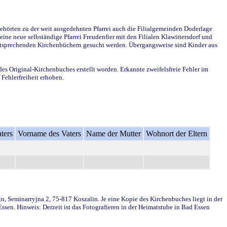
ehörten zu der weit ausgedehnten Pfarrei auch die Filialgemeinden Doderlage
ine neue selbständige Pfarrei Freudenfier mit den Filialen Klawittersdorf und
 entsprechenden Kirchenbüchern gesucht werden. Übergangsweise sind Kinder aus
des Original-Kirchenbuches erstellt worden. Erkannte zweifelsfreie Fehler im
Fehlerfreiheit erhoben.
ters
Vorname des Vaters
Name der Mutter
Wohnort der Eltern
in, Seminarryjna 2, 75-817 Koszalin. Je eine Kopie des Kirchenbuches liegt in der
en. Hinweis: Derzeit ist das Fotografieren in der Heimatstube in Bad Essen