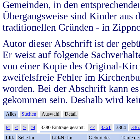
Gemeinden, in den entsprechende
Übergangsweise sind Kinder aus 
traditionellen Gründen - in Zippn
Autor dieser Abschrift ist der geb
Er weist auf folgende Sachverhalte
von einer Kopie des Original-Kirc
zweifelsfreie Fehler im Kirchenbuc
worden. Bei der Abschrift kann e
gekommen sein. Deshalb wird kein
Alles
Suchen
Auswahl
Detail
|<
<
>
>|
3380 Einträge gesamt:
<<
3361
3364
336
Lfd-
Seite im
Lfd-Nr im
Geburt des
Taufe de