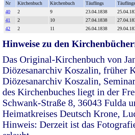
Nr
Kirchenbuch
Kirchenbuch
Täuflings
Täufling
40
2
9
23.04.1838
25.04.18
41
2
10
27.04.1838
27.04.18
42
2
11
26.04.1838
29.04.18
Hinweise zu den Kirchenbücher
Das Original-Kirchenbuch von Jan
Diözesanarchiv Koszalin, früher Kö
Diözesanarchiv Koszalin, Seminar
des Kirchenbuches liegt in der Fr
Schwank-Straße 8, 36043 Fulda u
Heimatkreises Deutsch Krone, Lu
Hinweis: Derzeit ist das Fotograf