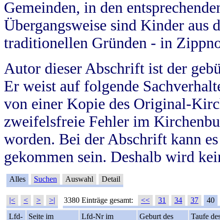
Gemeinden, in den entsprechende
Übergangsweise sind Kinder aus 
traditionellen Gründen - in Zippn
Autor dieser Abschrift ist der geb
Er weist auf folgende Sachverhalte
von einer Kopie des Original-Kirc
zweifelsfreie Fehler im Kirchenbuc
worden. Bei der Abschrift kann e
gekommen sein. Deshalb wird kein
Alles
Suchen
Auswahl
Detail
|<
<
>
>|
3380 Einträge gesamt:
<<
31
34
37
40
Lfd-
Seite im
Lfd-Nr im
Geburt des
Taufe de