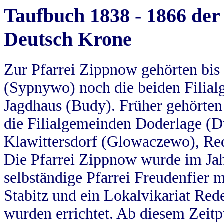
Taufbuch 1838 - 1866 der
Deutsch Krone
Zur Pfarrei Zippnow gehörten bi
(Sypnywo) noch die beiden Filial
Jagdhaus (Budy). Früher gehörten 
die Filialgemeinden Doderlage (D
Klawittersdorf (Glowaczewo), Red
Die Pfarrei Zippnow wurde im Jah
selbständige Pfarrei Freudenfier m
Stabitz und ein Lokalvikariat Red
wurden errichtet. Ab diesem Zeitp