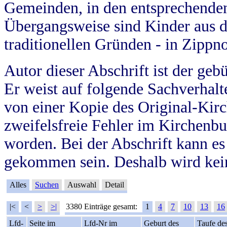
Gemeinden, in den entsprechende
Übergangsweise sind Kinder aus 
traditionellen Gründen - in Zippn
Autor dieser Abschrift ist der geb
Er weist auf folgende Sachverhalte
von einer Kopie des Original-Kirc
zweifelsfreie Fehler im Kirchenbuc
worden. Bei der Abschrift kann e
gekommen sein. Deshalb wird kein
Alles
Suchen
Auswahl
Detail
|<
<
>
>|
3380 Einträge gesamt:
1
4
7
10
13
16
Lfd-
Seite im
Lfd-Nr im
Geburt des
Taufe de