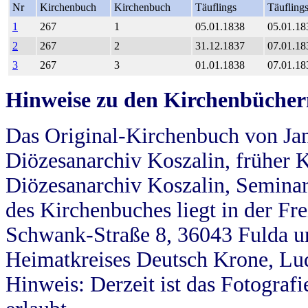
Nr
Kirchenbuch
Kirchenbuch
Täuflings
Täufling
1
267
1
05.01.1838
05.01.18
2
267
2
31.12.1837
07.01.18
3
267
3
01.01.1838
07.01.18
Hinweise zu den Kirchenbücher
Das Original-Kirchenbuch von Jan
Diözesanarchiv Koszalin, früher Kö
Diözesanarchiv Koszalin, Seminar
des Kirchenbuches liegt in der Fr
Schwank-Straße 8, 36043 Fulda u
Heimatkreises Deutsch Krone, Lu
Hinweis: Derzeit ist das Fotograf