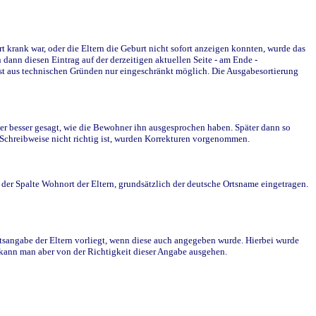
krank war, oder die Eltern die Geburt nicht sofort anzeigen konnten, wurde das
ann diesen Eintrag auf der derzeitigen aktuellen Seite - am Ende -
st aus technischen Gründen nur eingeschränkt möglich. Die Ausgabesortierung
r besser gesagt, wie die Bewohner ihn ausgesprochen haben. Später dann so
e Schreibweise nicht richtig ist, wurden Korrekturen vorgenommen.
r Spalte Wohnort der Eltern, grundsätzlich der deutsche Ortsname eingetragen.
rtsangabe der Eltern vorliegt, wenn diese auch angegeben wurde. Hierbei wurde
d kann man aber von der Richtigkeit dieser Angabe ausgehen.