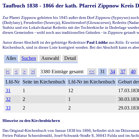
Taufbuch 1838 - 1866 der kath. Pfarrei Zippnow Kreis 
Zur Pfarrei Zippnow gehörten bis 1945 außer dem Dorf Zippnow (Sypnywo) noch d
(Dudylany), Freudenfier (Szwecja), Klawittersdorf (Glowaczewo), Rederitz (Nadarz
Stabitz und ein Lokalvikariat Rederitz mit der Tochterkirche in Doderlage wurd
diesen Gemeinden - wohl noch aus traditionellen Gründen - in Zippnow getauft 
Autor dieser Abschrift ist der gebürtige Rederitzer
Paul Lüdtke
aus Köln. Er weist
Kirchenbuch, sind in dieser Liste korrigiert worden. Bei der Abschrift kann es 
Alles
Suchen
Auswahl
Detail
|<
<
>
>|
3380 Einträge gesamt:
<<
31
34
37
40
Lfd-Nr
Seite im Kirchenbuch
Lfd-Nr im Kirchenbuch
Geburt des
31
1
12
17.03.183
32
2
1
30.03.183
33
2
2
29.03.183
Hinweise zu den Kirchenbüchern
Das Original-Kirchenbuch von Januar 1838 bis 1866, befindet sich im Diözesanarch
Freien Prälatur Schneidemühl, Josef-Schwank-Straße 8, 36043 Fulda und im Archi