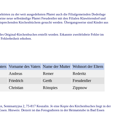
ehörten zu der weit ausgedehnten Pfarrei auch die Filialgemeinden Doderlage
ine neue selbständige Pfarrei Freudenfier mit den Filialen Klawittersdorf und
 entsprechenden Kirchenbüchern gesucht werden. Übergangsweise sind Kinder aus
des Original-Kirchenbuches erstellt worden. Erkannte zweifelsfreie Fehler im
Fehlerfreiheit erhoben.
ters
Vorname des Vaters
Name der Mutter
Wohnort der Eltern
Andreas
Remer
Rederitz
Friedrich
Gerth
Freudenfier
Christian
Rönspies
Zippnow
in, Seminarryjna 2, 75-817 Koszalin. Je eine Kopie des Kirchenbuches liegt in der
en. Hinweis: Derzeit ist das Fotografieren in der Heimatstube in Bad Essen