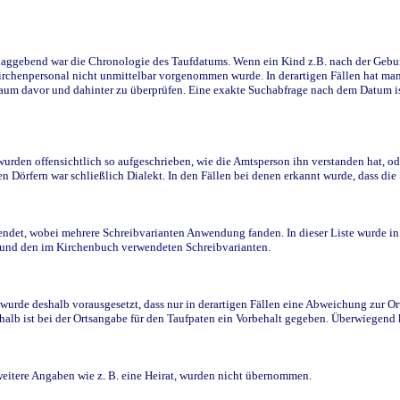
ggebend war die Chronologie des Taufdatums. Wenn ein Kind z.B. nach der Geburt 
rchenpersonal nicht unmittelbar vorgenommen wurde. In derartigen Fällen hat man d
raum davor und dahinter zu überprüfen. Eine exakte Suchabfrage nach dem Datum i
den offensichtlich so aufgeschrieben, wie die Amtsperson ihn verstanden hat, ode
n Dörfern war schließlich Dialekt. In den Fällen bei denen erkannt wurde, dass di
t, wobei mehrere Schreibvarianten Anwendung fanden. In dieser Liste wurde in de
n und den im Kirchenbuch verwendeten Schreibvarianten.
wurde deshalb vorausgesetzt, dass nur in derartigen Fällen eine Abweichung zur O
eshalb ist bei der Ortsangabe für den Taufpaten ein Vorbehalt gegeben. Überwiegen
weitere Angaben wie z. B. eine Heirat, wurden nicht übernommen.