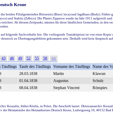
Deutsch Krone
ie beiden Filialgemeinden Briesenitz (Brzez`nica) und Jagdhaus (Budy). Früher g
yce) und Stabitz (Zdbice). Die Pfarrei Zippnow wurde im Jahr 1911 aufgeteilt und e
en errichtet. Ab diesem Zeitpunkt, müssen für diese ländlichen Gemeinden, in den
worden.
 auf folgende Sachverhalte hin: Die vorliegende Transkription ist von einer Kopie 
aber dennoch zu Übertragungsfehlern gekommen sein. Deshalb wird kein Anspruch auf 
43
46
49
52
55
58
>>
 Täuflings
Taufe des Täuflings
Vorname des Täuflings
Name des Va
8
28.03.1838
Martin
Klawun
8
01.04.1838
Augustus
Schulz
8
08.04.1838
Stephan Vincent
Rönspies
iv Koszalin, früher Köslin, in Polen. Die Anschrift lautet: Diözesanarchiv Koszal
v der Heimatstube des Heimatkreises Deutsch Krone, Ludwigsweg 10, 49152 Bad Ess