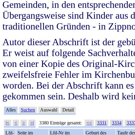
Gemeinden, in den entsprechende
Übergangsweise sind Kinder aus 
traditionellen Gründen - in Zippn
Autor dieser Abschrift ist der geb
Er weist auf folgende Sachverhalte
von einer Kopie des Original-Kirc
zweifelsfreie Fehler im Kirchenbuc
worden. Bei der Abschrift kann e
gekommen sein. Deshalb wird kein
Alles
Suchen
Auswahl
Detail
|<
<
>
>|
3380 Einträge gesamt:
<<
3331
3334
333
Lfd-
Seite im
Lfd-Nr im
Geburt des
Taufe de