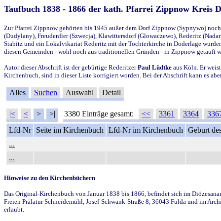
Taufbuch 1838 - 1866 der kath. Pfarrei Zippnow Kreis 
Zur Pfarrei Zippnow gehörten bis 1945 außer dem Dorf Zippnow (Sypnywo) noch d
(Dudylany), Freudenfier (Szwecja), Klawittersdorf (Glowaczewo), Rederitz (Nadarz
Stabitz und ein Lokalvikariat Rederitz mit der Tochterkirche in Doderlage wurd
diesen Gemeinden - wohl noch aus traditionellen Gründen - in Zippnow getauft 
Autor dieser Abschrift ist der gebürtige Rederitzer
Paul Lüdtke
aus Köln. Er weist
Kirchenbuch, sind in dieser Liste korrigiert worden. Bei der Abschrift kann es 
Alles
Suchen
Auswahl
Detail
|<
<
>
>|
3380 Einträge gesamt:
<<
3361
3364
336
Lfd-Nr
Seite im Kirchenbuch
Lfd-Nr im Kirchenbuch
Geburt des
...
...
Hinweise zu den Kirchenbüchern
Das Original-Kirchenbuch von Januar 1838 bis 1866, befindet sich im Diözesanarch
Freien Prälatur Schneidemühl, Josef-Schwank-Straße 8, 36043 Fulda und im Archi
erlaubt.