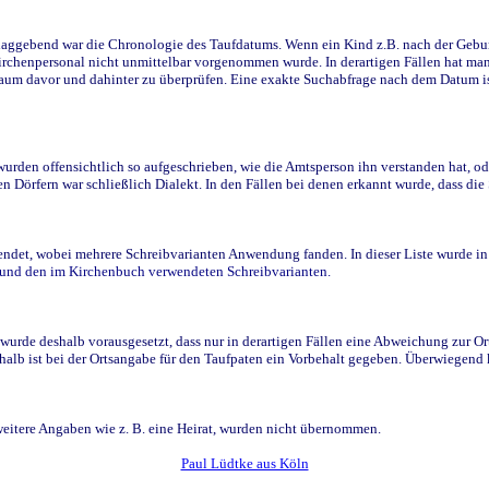
ggebend war die Chronologie des Taufdatums. Wenn ein Kind z.B. nach der Geburt 
rchenpersonal nicht unmittelbar vorgenommen wurde. In derartigen Fällen hat man d
raum davor und dahinter zu überprüfen. Eine exakte Suchabfrage nach dem Datum i
den offensichtlich so aufgeschrieben, wie die Amtsperson ihn verstanden hat, ode
n Dörfern war schließlich Dialekt. In den Fällen bei denen erkannt wurde, dass di
t, wobei mehrere Schreibvarianten Anwendung fanden. In dieser Liste wurde in de
n und den im Kirchenbuch verwendeten Schreibvarianten.
wurde deshalb vorausgesetzt, dass nur in derartigen Fällen eine Abweichung zur O
eshalb ist bei der Ortsangabe für den Taufpaten ein Vorbehalt gegeben. Überwiegen
weitere Angaben wie z. B. eine Heirat, wurden nicht übernommen.
Paul Lüdtke aus Köln