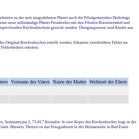
ehörten zu der weit ausgedehnten Pfarrei auch die Filialgemeinden Doderlage
ine neue selbständige Pfarrei Freudenfier mit den Filialen Klawittersdorf und
 entsprechenden Kirchenbüchern gesucht werden. Übergangsweise sind Kinder aus
des Original-Kirchenbuches erstellt worden. Erkannte zweifelsfreie Fehler im
Fehlerfreiheit erhoben.
ters
Vorname des Vaters
Name der Mutter
Wohnort der Eltern
in, Seminarryjna 2, 75-817 Koszalin. Je eine Kopie des Kirchenbuches liegt in der
en. Hinweis: Derzeit ist das Fotografieren in der Heimatstube in Bad Essen