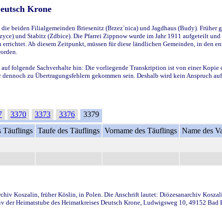
Deutsch Krone
ie beiden Filialgemeinden Briesenitz (Brzez`nica) und Jagdhaus (Budy). Früher g
yce) und Stabitz (Zdbice). Die Pfarrei Zippnow wurde im Jahr 1911 aufgeteilt und e
en errichtet. Ab diesem Zeitpunkt, müssen für diese ländlichen Gemeinden, in den
worden.
 auf folgende Sachverhalte hin: Die vorliegende Transkription ist von einer Kopie 
aber dennoch zu Übertragungsfehlern gekommen sein. Deshalb wird kein Anspruch auf 
7
3370
3373
3376
3379
 Täuflings
Taufe des Täuflings
Vorname des Täuflings
Name des Va
iv Koszalin, früher Köslin, in Polen. Die Anschrift lautet: Diözesanarchiv Koszal
v der Heimatstube des Heimatkreises Deutsch Krone, Ludwigsweg 10, 49152 Bad Ess