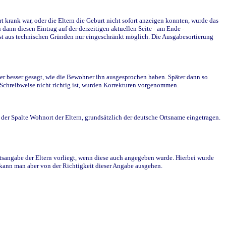
krank war, oder die Eltern die Geburt nicht sofort anzeigen konnten, wurde das
ann diesen Eintrag auf der derzeitigen aktuellen Seite - am Ende -
st aus technischen Gründen nur eingeschränkt möglich. Die Ausgabesortierung
r besser gesagt, wie die Bewohner ihn ausgesprochen haben. Später dann so
e Schreibweise nicht richtig ist, wurden Korrekturen vorgenommen.
r Spalte Wohnort der Eltern, grundsätzlich der deutsche Ortsname eingetragen.
rtsangabe der Eltern vorliegt, wenn diese auch angegeben wurde. Hierbei wurde
d kann man aber von der Richtigkeit dieser Angabe ausgehen.