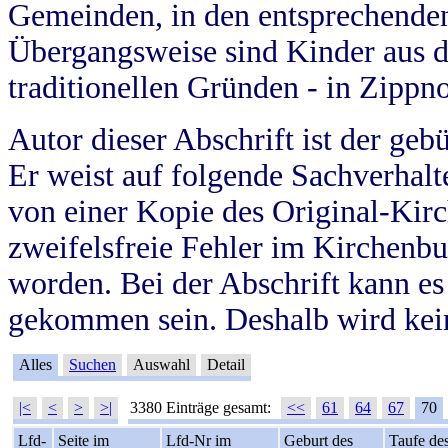
Gemeinden, in den entsprechende
Übergangsweise sind Kinder aus 
traditionellen Gründen - in Zippn
Autor dieser Abschrift ist der geb
Er weist auf folgende Sachverhalte
von einer Kopie des Original-Kirc
zweifelsfreie Fehler im Kirchenbuc
worden. Bei der Abschrift kann e
gekommen sein. Deshalb wird kein
Alles
Suchen
Auswahl
Detail
|<
<
>
>|
3380 Einträge gesamt:
<<
61
64
67
70
Lfd-
Seite im
Lfd-Nr im
Geburt des
Taufe de