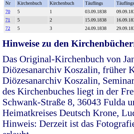
Nr
Kirchenbuch
Kirchenbuch
Täuflings
Täufling
70
5
1
03.09.1838
09.09.18
71
5
2
15.09.1838
16.09.18
72
5
3
24.09.1838
29.09.18
Hinweise zu den Kirchenbücher
Das Original-Kirchenbuch von Jan
Diözesanarchiv Koszalin, früher Kö
Diözesanarchiv Koszalin, Seminar
des Kirchenbuches liegt in der Fr
Schwank-Straße 8, 36043 Fulda u
Heimatkreises Deutsch Krone, Lu
Hinweis: Derzeit ist das Fotograf