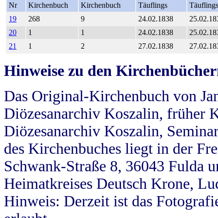
Nr
Kirchenbuch
Kirchenbuch
Täuflings
Täufling
19
268
9
24.02.1838
25.02.18
20
1
1
24.02.1838
25.02.18
21
1
2
27.02.1838
27.02.18
Hinweise zu den Kirchenbücher
Das Original-Kirchenbuch von Jan
Diözesanarchiv Koszalin, früher Kö
Diözesanarchiv Koszalin, Seminar
des Kirchenbuches liegt in der Fr
Schwank-Straße 8, 36043 Fulda u
Heimatkreises Deutsch Krone, Lu
Hinweis: Derzeit ist das Fotograf