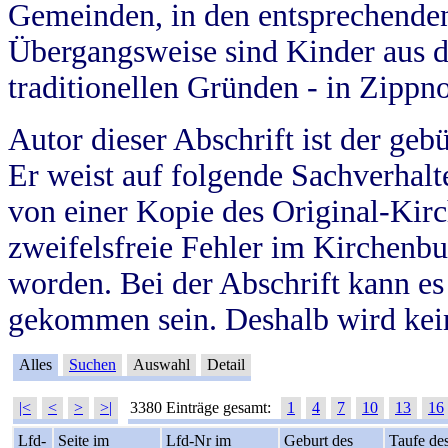
Gemeinden, in den entsprechende
Übergangsweise sind Kinder aus 
traditionellen Gründen - in Zippn
Autor dieser Abschrift ist der geb
Er weist auf folgende Sachverhalte
von einer Kopie des Original-Kirc
zweifelsfreie Fehler im Kirchenbuc
worden. Bei der Abschrift kann e
gekommen sein. Deshalb wird kein
Alles
Suchen
Auswahl
Detail
|<
<
>
>|
3380 Einträge gesamt:
1
4
7
10
13
16
Lfd-
Seite im
Lfd-Nr im
Geburt des
Taufe de