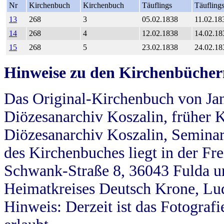
Nr
Kirchenbuch
Kirchenbuch
Täuflings
Täufling
13
268
3
05.02.1838
11.02.18
14
268
4
12.02.1838
14.02.18
15
268
5
23.02.1838
24.02.18
Hinweise zu den Kirchenbücher
Das Original-Kirchenbuch von Jan
Diözesanarchiv Koszalin, früher Kö
Diözesanarchiv Koszalin, Seminar
des Kirchenbuches liegt in der Fr
Schwank-Straße 8, 36043 Fulda u
Heimatkreises Deutsch Krone, Lu
Hinweis: Derzeit ist das Fotograf