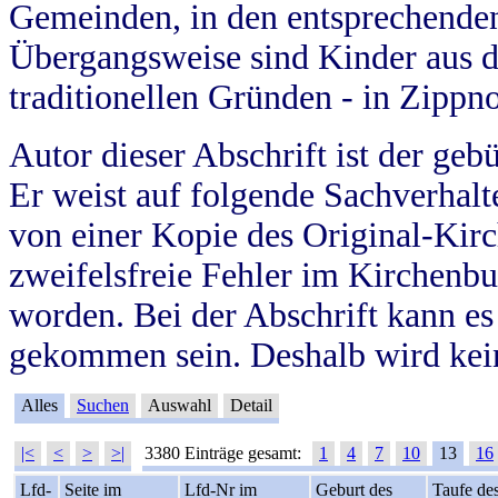
Gemeinden, in den entsprechende
Übergangsweise sind Kinder aus 
traditionellen Gründen - in Zippn
Autor dieser Abschrift ist der geb
Er weist auf folgende Sachverhalte
von einer Kopie des Original-Kirc
zweifelsfreie Fehler im Kirchenbuc
worden. Bei der Abschrift kann e
gekommen sein. Deshalb wird kein
Alles
Suchen
Auswahl
Detail
|<
<
>
>|
3380 Einträge gesamt:
1
4
7
10
13
16
Lfd-
Seite im
Lfd-Nr im
Geburt des
Taufe de