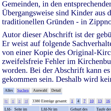
Gemeinden, in den entsprechende
Übergangsweise sind Kinder aus 
traditionellen Gründen - in Zippn
Autor dieser Abschrift ist der geb
Er weist auf folgende Sachverhalte
von einer Kopie des Original-Kirc
zweifelsfreie Fehler im Kirchenbuc
worden. Bei der Abschrift kann e
gekommen sein. Deshalb wird kein
Alles
Suchen
Auswahl
Detail
|<
<
>
>|
3380 Einträge gesamt:
1
4
7
10
13
16
Lfd-
Seite im
Lfd-Nr im
Geburt des
Taufe de