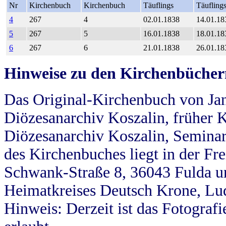
Nr
Kirchenbuch
Kirchenbuch
Täuflings
Täufling
4
267
4
02.01.1838
14.01.18
5
267
5
16.01.1838
18.01.18
6
267
6
21.01.1838
26.01.18
Hinweise zu den Kirchenbücher
Das Original-Kirchenbuch von Jan
Diözesanarchiv Koszalin, früher Kö
Diözesanarchiv Koszalin, Seminar
des Kirchenbuches liegt in der Fr
Schwank-Straße 8, 36043 Fulda u
Heimatkreises Deutsch Krone, Lu
Hinweis: Derzeit ist das Fotograf