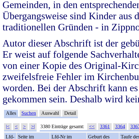
Gemeinden, in den entsprechende
Übergangsweise sind Kinder aus 
traditionellen Gründen - in Zippn
Autor dieser Abschrift ist der geb
Er weist auf folgende Sachverhalte
von einer Kopie des Original-Kirc
zweifelsfreie Fehler im Kirchenbuc
worden. Bei der Abschrift kann e
gekommen sein. Deshalb wird kein
Alles
Suchen
Auswahl
Detail
|<
<
>
>|
3380 Einträge gesamt:
<<
3361
3364
336
Lfd-
Seite im
Lfd-Nr im
Geburt des
Taufe de