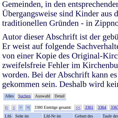
Gemeinden, in den entsprechende
Übergangsweise sind Kinder aus 
traditionellen Gründen - in Zippn
Autor dieser Abschrift ist der geb
Er weist auf folgende Sachverhalte
von einer Kopie des Original-Kirc
zweifelsfreie Fehler im Kirchenbuc
worden. Bei der Abschrift kann e
gekommen sein. Deshalb wird kein
Alles
Suchen
Auswahl
Detail
|<
<
>
>|
3380 Einträge gesamt:
<<
3361
3364
336
Lfd-
Seite im
Lfd-Nr im
Geburt des
Taufe de