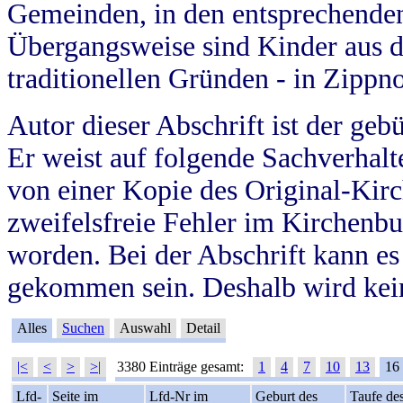
Gemeinden, in den entsprechende
Übergangsweise sind Kinder aus 
traditionellen Gründen - in Zippn
Autor dieser Abschrift ist der geb
Er weist auf folgende Sachverhalte
von einer Kopie des Original-Kirc
zweifelsfreie Fehler im Kirchenbuc
worden. Bei der Abschrift kann e
gekommen sein. Deshalb wird kein
Alles
Suchen
Auswahl
Detail
|<
<
>
>|
3380 Einträge gesamt:
1
4
7
10
13
16
Lfd-
Seite im
Lfd-Nr im
Geburt des
Taufe de