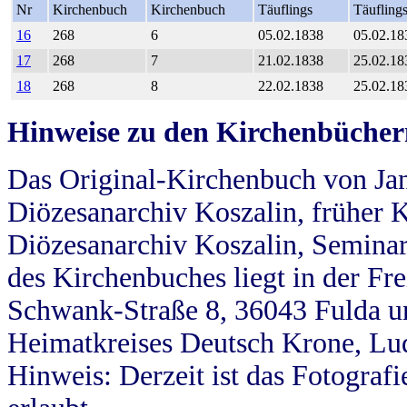
Nr
Kirchenbuch
Kirchenbuch
Täuflings
Täufling
16
268
6
05.02.1838
05.02.18
17
268
7
21.02.1838
25.02.18
18
268
8
22.02.1838
25.02.18
Hinweise zu den Kirchenbücher
Das Original-Kirchenbuch von Jan
Diözesanarchiv Koszalin, früher Kö
Diözesanarchiv Koszalin, Seminar
des Kirchenbuches liegt in der Fr
Schwank-Straße 8, 36043 Fulda u
Heimatkreises Deutsch Krone, Lu
Hinweis: Derzeit ist das Fotograf